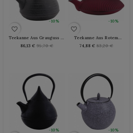
-10%
-10%
favorite_border
favorite_border
Teekanne Aus Grauguss 1,1
Teekanne Aus Rotem
Liter
Gusseisen 0,8 Liter
Regular
Regular
86,13 €
95,70 €
74,88 €
83,20 €
price
price
-10%
-10%