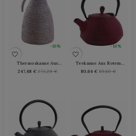
-10%
-10%
favorite_border
favorite_border
Thermoskanne Aus
Teekanne Aus Rotem
Edelstahl Und Weißem
Gusseisen 0,7 Liter
Regular
Regular
247,68 €
275,20 €
80,64 €
89,60 €
Rattan
price
price