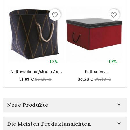
favorite_border
favorite_border
-10%
-10%
Aufbewahrungskorb Aus
Faltbarer
Filz
Aufbewahrungsbox In
L
Regular
Regular
31,68 €
35,20 €
34,56 €
38,40 €
Roter Karton Und Samt |
price
price
Bequemes Dekoratives
Tablett Für
Ankleidezimmer Und Regal

Neue Produkte

Die Meisten Produktansichten