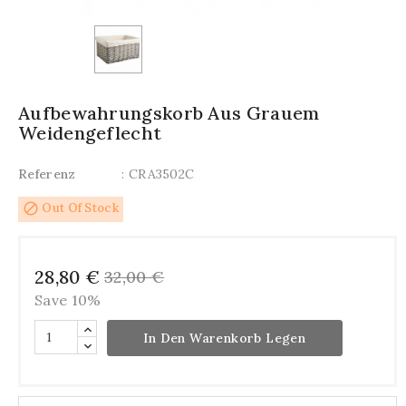
Aufbewahrungskorb Aus Grauem
Weidengeflecht
Referenz
: CRA3502C
block
Out Of Stock
28,80 €
32,00 €
Save 10%
In Den Warenkorb Legen