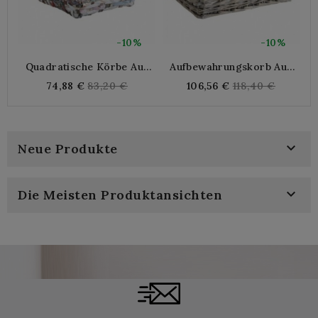
-10%
-10%
Quadratische Körbe Aus
Aufbewahrungskorb Aus
Recyceltem Papier
Grauem Weidengeflecht
Regular
Regular
74,88 €
83,20 €
106,56 €
118,40 €
price
price

Neue Produkte

Die Meisten Produktansichten