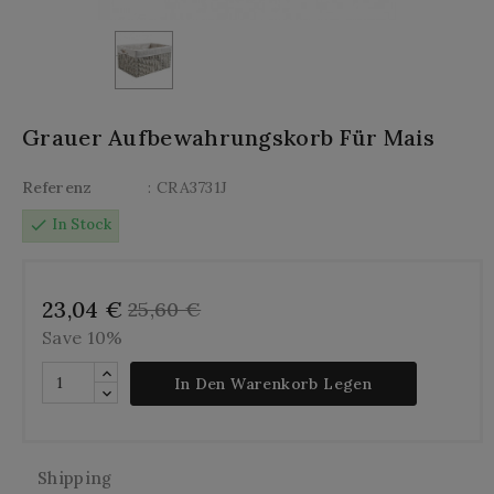
Grauer Aufbewahrungskorb Für Mais
Referenz
: CRA3731J
check
In Stock
23,04 €
25,60 €
Save 10%
In Den Warenkorb Legen
Shipping