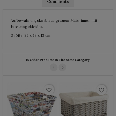
Comments
Aufbewahrungskorb aus grauem Mais, innen mit
Jute ausgekleidet.
Größe: 24 x 19 x 13 cm.
16 Other Products In The Same Category:
favorite_border
favorite_border