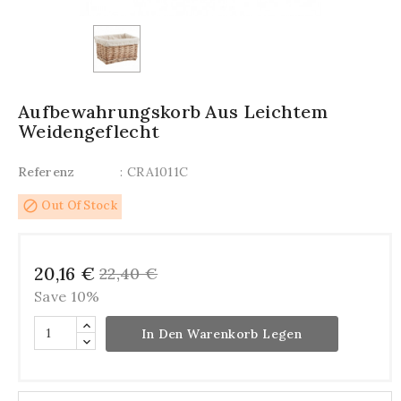
Aufbewahrungskorb Aus Leichtem
Weidengeflecht
Referenz
: CRA1011C
block
Out Of Stock
20,16 €
22,40 €
Save 10%
In Den Warenkorb Legen