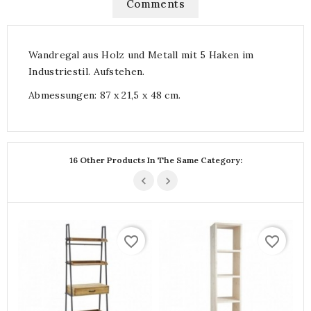
Comments
Wandregal aus Holz und Metall mit 5 Haken im
Industriestil. Aufstehen.
Abmessungen: 87 x 21,5 x 48 cm.
16 Other Products In The Same Category:
favorite_border
favorite_border