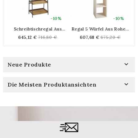
-10%
-10%
Schreibtischregal Aus
Regal 5 Würfel Aus Rohem
Kiefernholz Und Metall, 5
Holz
S
Regular
Regular
645,12 €
716,80 €
607,68 €
675,20 €
Regale + 1 Schublade
A
price
price

Neue Produkte

Die Meisten Produktansichten