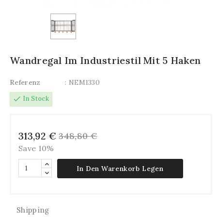
Wandregal Im Industriestil Mit 5 Haken
Referenz
: NEM1330
check
In Stock
313,92 €
348,80 €
Save 10%
In Den Warenkorb Legen
Shipping