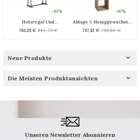
-10%
-10%
Holzregal Und
Ablage 5 Honiggewachste
Wandelbarer Metalltisch
Holzwürfel
Regular
Regular
761,21 €
845,79 €
717,12 €
796,80 €
price
price

Neue Produkte

Die Meisten Produktansichten
Unseren Newsletter Abonnieren