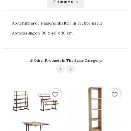
Comments
Abnehmbarer Flaschenhalter in Fichte natur.
Abmessungen: 36 x 40 x 36 cm.
16 Other Products In The Same Category:
favorite_border
favorite_border