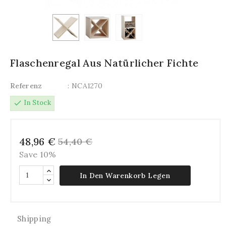
Flaschenregal Aus Natürlicher Fichte
Referenz
: NCA1270
check
In Stock
48,96 €
54,40 €
Save 10%
In Den Warenkorb Legen
Shipping