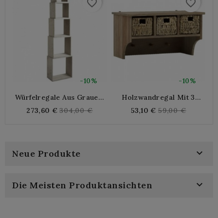
favorite_border
favorite_border
-10%
-10%
Würfelregale Aus Grauem
Holzwandregal Mit 3
Holz
Körben In Ruten Und 3
M
Regular
Regular
273,60 €
304,00 €
53,10 €
59,00 €
Mänteln
price
price

Neue Produkte

Die Meisten Produktansichten