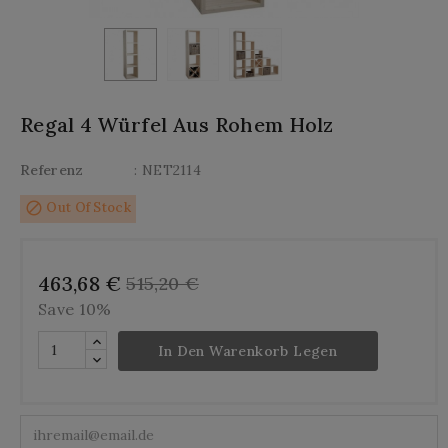
Regal 4 Würfel Aus Rohem Holz
Referenz
: NET2114
block
Out Of Stock
463,68 €
515,20 €
Save 10%
In Den Warenkorb Legen