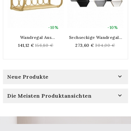
-10%
-10%
Wandregal Aus
Sechseckige Wandregale
Natürlichem Rattan 1
Aus Holz
Regular
Regular
141,12 €
156,80 €
273,60 €
304,00 €
Regal
P
price
price
S

Neue Produkte

Die Meisten Produktansichten