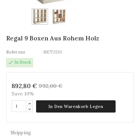
Regal 9 Boxen Aus Rohem Holz
Referenz
: NET2130
check
In Stock
892,80 €
992,00 €
Save 10%
In Den Warenkorb Legen
Shipping