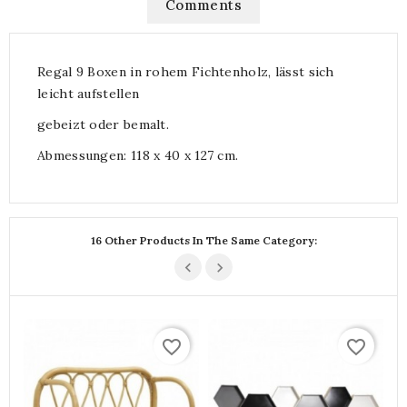
Comments
Regal 9 Boxen in rohem Fichtenholz, lässt sich
leicht aufstellen
gebeizt oder bemalt.
Abmessungen: 118 x 40 x 127 cm.
16 Other Products In The Same Category:
favorite_border
favorite_border