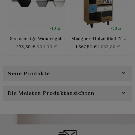
-10%
-10%
Sechseckige Wandregale
Manguer-Holzmöbel Für
5
Aus Holz
Wohnzimmer Und Büro 7
Regular
Regular
273,60 €
304,00 €
1.667,52 €
1.852,80 €
Nischen, 2 Türen, 5
price
price
Schubladen, Die Nicht
Übereinstimmen,
Metallfüße

Neue Produkte

Die Meisten Produktansichten