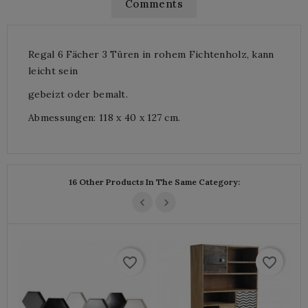
Comments
Regal 6 Fächer 3 Türen in rohem Fichtenholz, kann
leicht sein
gebeizt oder bemalt.
Abmessungen: 118 x 40 x 127 cm.
16 Other Products In The Same Category:
favorite_border
favorite_border