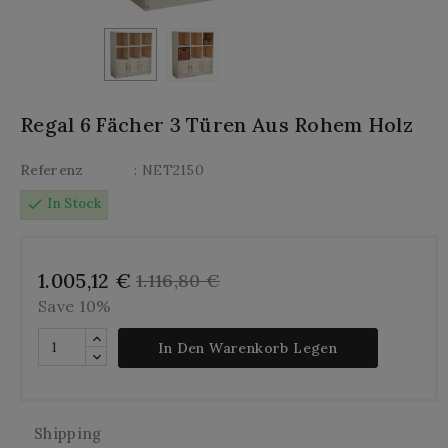
Regal 6 Fächer 3 Türen Aus Rohem Holz
Referenz
: NET2150
check
In Stock
1.005,12 €
1.116,80 €
Save 10%
In Den Warenkorb Legen
Shipping