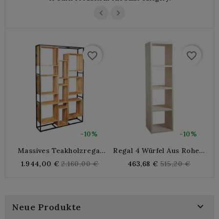
favorite_border
favorite_border
-10%
-10%
Massives Teakholzregal
Regal 4 Würfel Aus Rohem
R
Auf Metallstruktur
Holz
Regular
Regular
1.944,00 €
2.160,00 €
463,68 €
515,20 €
price
price

Neue Produkte