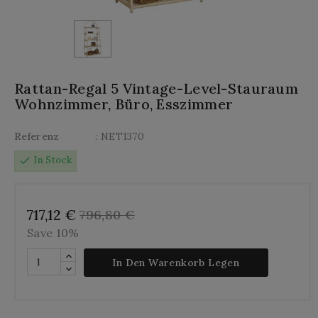
Rattan-Regal 5 Vintage-Level-Stauraum
Wohnzimmer, Büro, Esszimmer
Referenz
: NET1370
check
In Stock
717,12 €
796,80 €
Save 10%
In Den Warenkorb Legen