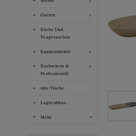
Möbel

Garten

Körbe Und
Tragetaschen
Kaminzubehör

Korbwaren &

Professionell
Alte Tische
Lagerabbau
Mehr
