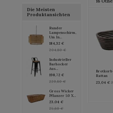
16 Othe
Die Meisten
Produktansichten
Runder
Lampenschirm,
Um In...
Regular
184,32 €
price
204,80 €
Industrieller
Barhocker
Aus...
Brotkorb
Regular
198,72 €
Rattan
price
220,80 €
R
23,04 €
p
Gross Wicker
Pflanzer 50 X...
Regular
23,04 €
price
25,60 €