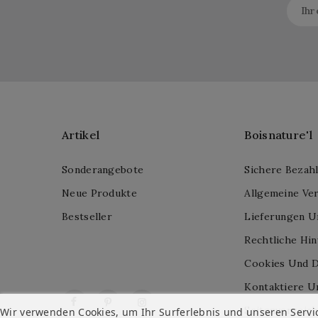
Artikel
Boisnature'l
Sonderangebote
Sichere Bezah
Neue Produkte
Allgemeine Ve
Bestseller
Lieferungen U
Rechtliche Hi
Cookies Und D
Kontaktiere U
Facebook
Pinterest
Instagram
Seitenverzeich
Wir verwenden Cookies, um Ihr Surferlebnis und unseren Servi