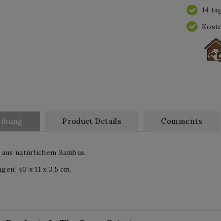
14 ta
Koste
eibung
Product Details
Comments
 aus natürlichem Bambus.
en: 40 x 11 x 3,5 cm.