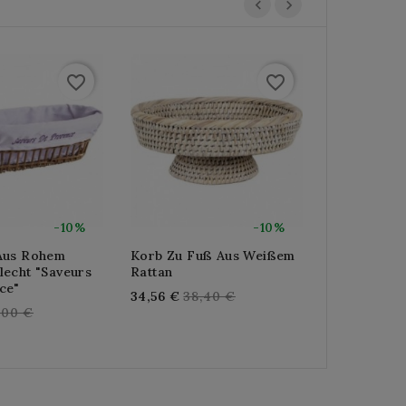
favorite_border
favorite_border
-10%
-10%
Aus Rohem
Korb Zu Fuß Aus Weißem
Banneton-K
lecht "Saveurs
Rattan
Weißem Wei
ce"
Regular
Re
34,56 €
38,40 €
72,00 €
80
gular
,00 €
price
pri
ice