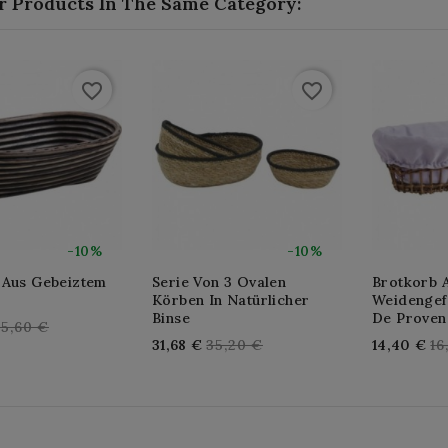
r Products In The Same Category:
favorite_border
favorite_border
-10%
-10%
 Aus Gebeiztem
Serie Von 3 Ovalen
Brotkorb 
Körben In Natürlicher
Weidengef
Binse
De Proven
egular
25,60 €
Regular
Re
31,68 €
35,20 €
14,40 €
16
rice
price
pr