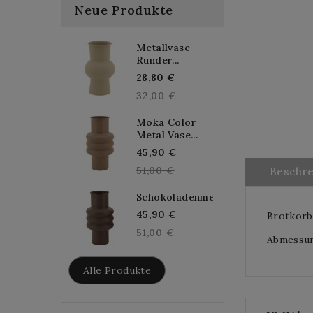
Neue Produkte
Metallvase
Runder...
Regular
28,80 €
price
32,00 €
Moka Color
Metal Vase...
Regular
45,90 €
price
51,00 €
Beschr
Schokoladenmetallvase...
Regular
45,90 €
Brotkorb
price
51,00 €
Abmessung
Alle Produkte