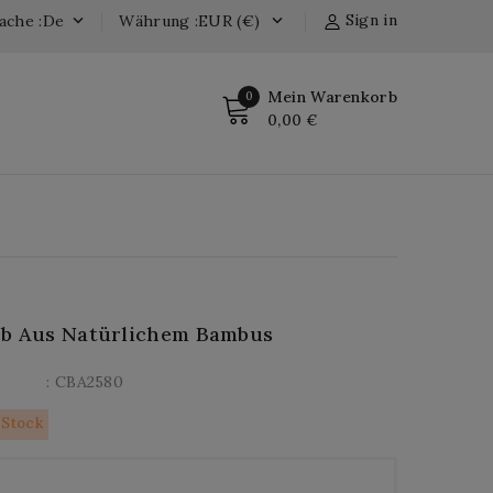
Sign in
ache :de
Währung :EUR (€)


Mein Warenkorb
0
0,00 €
rb Aus Natürlichem Bambus
: CBA2580
 Stock