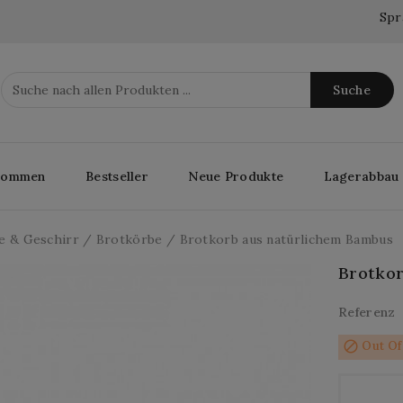
Spr
Suche
lkommen
Bestseller
Neue Produkte
Lagerabbau
e & Geschirr
Brotkörbe
Brotkorb aus natürlichem Bambus
Brotko
Referenz
block
Out Of