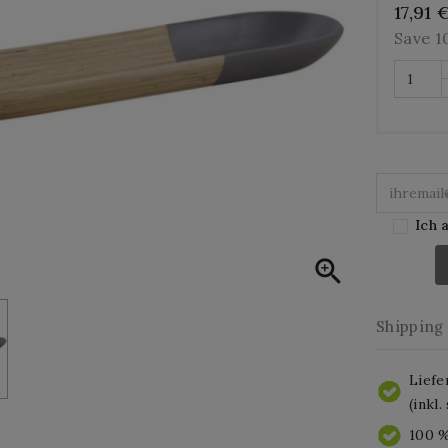
17,91 
Save 
Ich 

Shipping
Liefe
(inkl
100 %