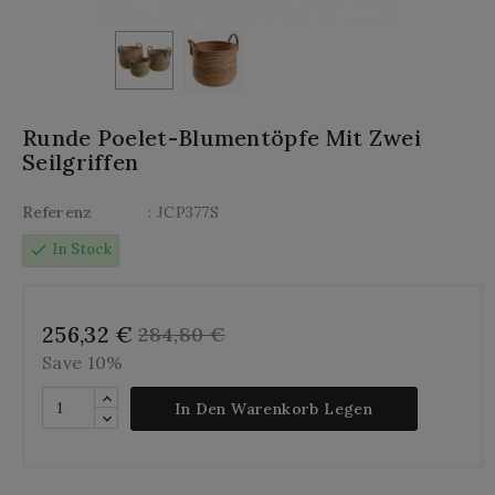
Runde Poelet-Blumentöpfe Mit Zwei
Seilgriffen
Referenz
: JCP377S
check
In Stock
256,32 €
284,80 €
Save 10%
In Den Warenkorb Legen