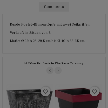
Comments
Runde Poelet-Blumentöpfe mit zwei Seilgriffen.
Verkauft in Sätzen von 3.
Maße: Ø 29 h 23-29,5 cm bis Ø 40 h 32-35 cm.
16 Other Products In The Same Category:
favorite_border
favorite_border