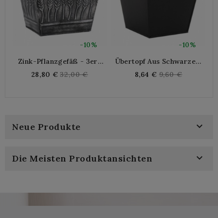
-10%
-10%
Zink-Pflanzgefäß - 3er-
Übertopf Aus Schwarzem
P
Set
Und Rotem Zink 13,5 X 13,5
Regular
Regular
28,80 €
32,00 €
8,64 €
9,60 €
X 13,5 Cm
price
price

Neue Produkte

Die Meisten Produktansichten