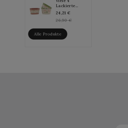
Viele 4
Lackierte...
Regular
24,21 €
price
26,90 €
Alle Produkte