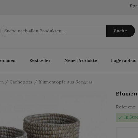
Spr
Suche
lkommen
Bestseller
Neue Produkte
Lagerabbau
en
Cachepots
Blumentöpfe aus Seegras
Blument
Referenz
check
In Sto