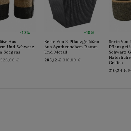
-10%
-10%
fäße Aus
Serie Von 3 Pflanzgefäßen
Serie Von
hem Und Schwarz
Aus Synthetischem Rattan
Pflanzgef
m Seegras
Und Metall
Schwarz G
Natürliche
Regular
Regular
528,00 €
285,12 €
316,80 €
Griffen
price
price
R
210,24 €
2
p