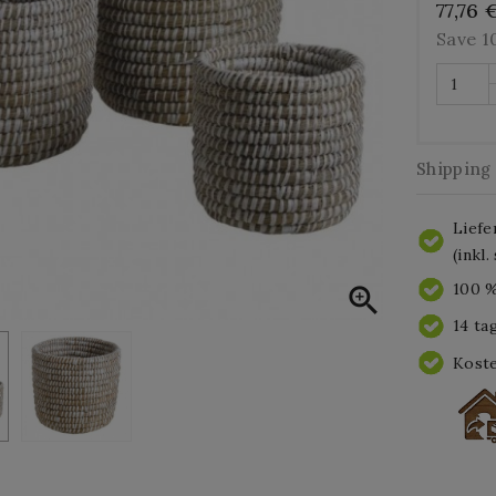
77,76 
Save 
Shipping
Liefe
(inkl
100 %

14 ta
Koste