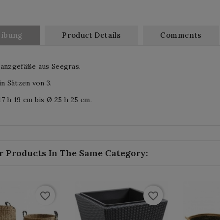
eibung
Product Details
Comments
lanzgefäße aus Seegras.
in Sätzen von 3.
7 h 19 cm bis Ø 25 h 25 cm.
r Products In The Same Category:
favorite_border
favorite_border