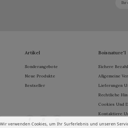
Artikel
Boisnature'l
Sonderangebote
Sichere Bezah
Neue Produkte
Allgemeine Ve
Bestseller
Lieferungen U
Rechtliche Hi
Cookies Und D
Kontaktiere U
Facebook
Pinterest
Instagram
Seitenverzeich
Wir verwenden Cookies, um Ihr Surferlebnis und unseren Servi