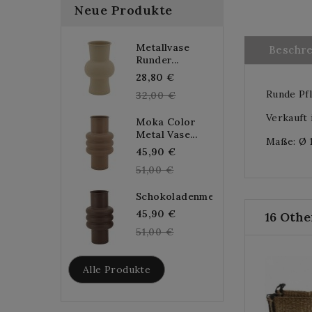
Neue Produkte
Metallvase
Beschr
Runder...
Regular
28,80 €
Runde Pf
price
32,00 €
Verkauft 
Moka Color
Metal Vase...
Maße: Ø 1
Regular
45,90 €
price
51,00 €
Schokoladenmetallvase...
Regular
45,90 €
16 Othe
price
51,00 €
Alle Produkte