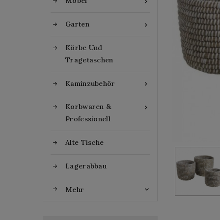
Möbel

Garten

Körbe Und
Tragetaschen
Kaminzubehör

Korbwaren &

Professionell
Alte Tische
Lagerabbau
Mehr
