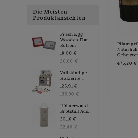
Die Meisten
Produktansichten
Fresh Egg
Wooden Flat
Pflanzge
Bottom
Natürlic
Regular
18,00 €
Gebeizte
price
20,00 €
475,20 €
Vollständige
Hölzerne...
Regular
125,91 €
price
139,90 €
Hühnerwand-
Brotstall Aus...
Regular
20,16 €
price
22,40 €