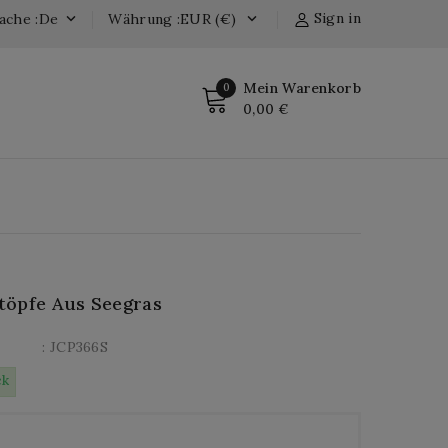
Sign in
ache :de
Währung :EUR (€)


Mein Warenkorb
0
0,00 €
öpfe Aus Seegras
: JCP366S
ck