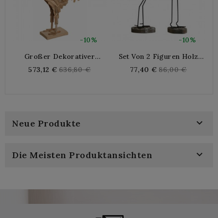
-10%
-10%
Großer Dekorativer
Set Von 2 Figuren Holz
Schwanz In Buoyed Holz
Möwe Geschnitzte Statue
Regular
Regular
573,12 €
636,80 €
77,40 €
86,00 €
Gull Marine Realistische
price
price
Dekoration Meer

Neue Produkte

Die Meisten Produktansichten