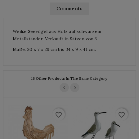
Comments
Weiße Seevögel aus Holz auf schwarzem
Metallständer. Verkauft in Sätzen von 3.
Maße: 20 x 7 x 29 cm bis 34 x 9 x 41 cm.
16 Other Products In The Same Category:
favorite_border
favorite_border