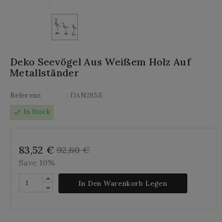
Deko Seevögel Aus Weißem Holz Auf
Metallständer
Referenz
: DAN285S
check
In Stock
83,52 €
92,80 €
Save 10%
In Den Warenkorb Legen