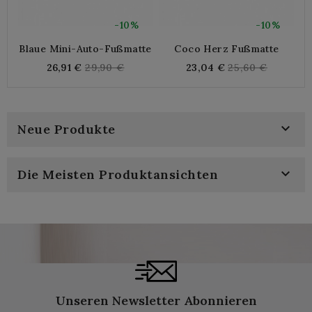
-10%
-10%
Blaue Mini-Auto-Fußmatte
Coco Herz Fußmatte
G
Regular
Regular
26,91 €
29,90 €
23,04 €
25,60 €
price
price

Neue Produkte

Die Meisten Produktansichten
Unseren Newsletter Abonnieren