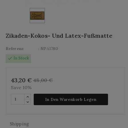
Zikaden-Kokos- Und Latex-Fußmatte
Referenz
: NPA1780
check
In Stock
43,20 €
48,00 €
Save 10%
In Den Warenkorb Legen
Shipping