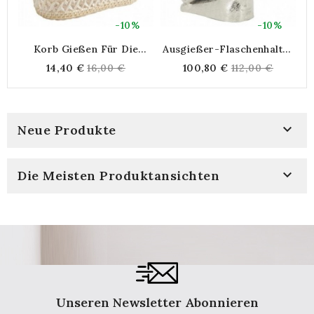
-10%
-10%
Korb Gießen Für Die
Ausgießer-Flaschenhalter
Flasche Rattanwein
Aus Aluminium In
Regular
Regular
14,40 €
16,00 €
100,80 €
112,00 €
Hirschform
price
price

Neue Produkte

Die Meisten Produktansichten
Unseren Newsletter Abonnieren