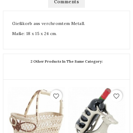
Comments
Gießkorb aus verchromtem Metall.
Maße: 18 x 15 x 24 cm.
2 Other Products In The Same Category:
favorite_border
favorite_border