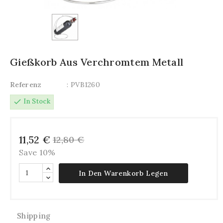
Gießkorb Aus Verchromtem Metall
Referenz
: PVB1260
check
In Stock
11,52 €
12,80 €
Save 10%
In Den Warenkorb Legen
Shipping