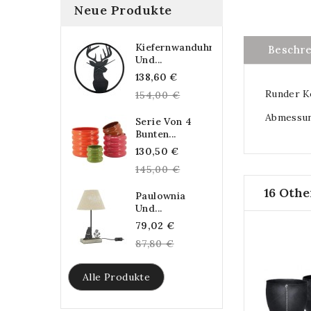
Neue Produkte
Kiefernwanduhr
Beschr
Und...
Regular
138,60 €
Runder K
price
154,00 €
Abmessun
Serie Von 4
Bunten...
Regular
130,50 €
price
145,00 €
16 Othe
Paulownia
Und...
Regular
79,02 €
price
87,80 €
Alle Produkte