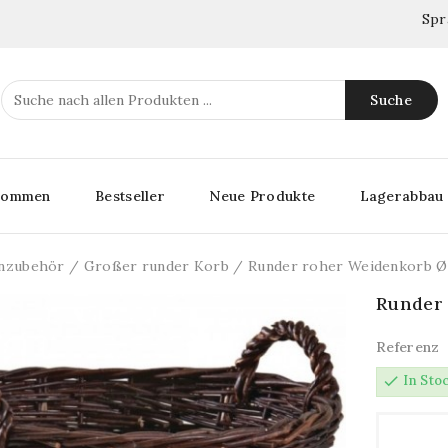
Spr
Suche
lkommen
Bestseller
Neue Produkte
Lagerabbau
nzubehör
Großer runder Korb
Runder roher Weidenkorb Ø
Runder
Referenz
check
In Sto