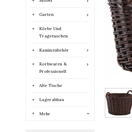
Möbel

Garten

Körbe Und
Tragetaschen
Kaminzubehör

Korbwaren &

Professionell
Alte Tische
Lagerabbau
Mehr
