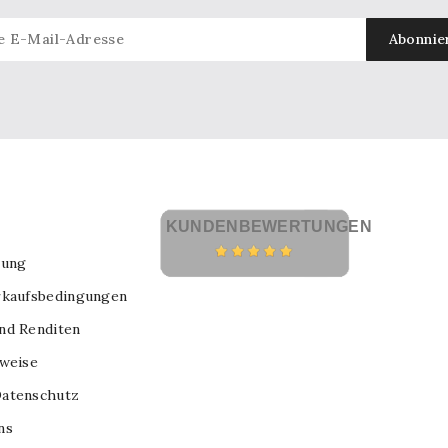
KUNDENBEWERTUNGEN
lung
rkaufsbedingungen
nd Renditen
nweise
atenschutz
ns