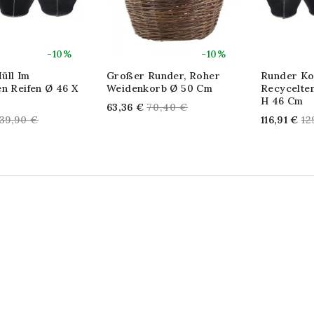
-10%
-10%
üll Im
Großer Runder, Roher
Runder Ko
n Reifen Ø 46 X
Weidenkorb Ø 50 Cm
Recycelten
H 46 Cm
Regular
63,36 €
70,40 €
egular
Re
139,90 €
116,91 €
12
price
rice
pr