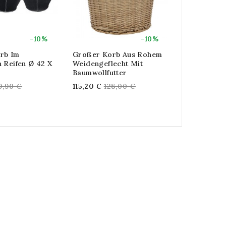
-10%
-10%
rb Im
Großer Korb Aus Rohem
Großer Wei
 Reifen Ø 42 X
Weidengeflecht Mit
Cm
Baumwollfutter
Reg
54,72 €
60,
gular
Regular
9,90 €
115,20 €
128,00 €
pri
ice
price