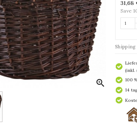
31,68
Save 
Shipping
Liefe
(inkl
100 %

14 ta
Koste