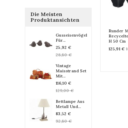
Die Meisten
Produktansichten
Runder M
Gusseisenvögel
Recycelte
Für...
H 50 Cm
Regular
25,92 €
R
125,91 €
price
28,80 €
p
Vintage
Maisstrand Set
Mit...
Regular
116,10 €
price
129,00 €
Bettlampe Aus
Metall Und...
Regular
83,52 €
price
92,80 €