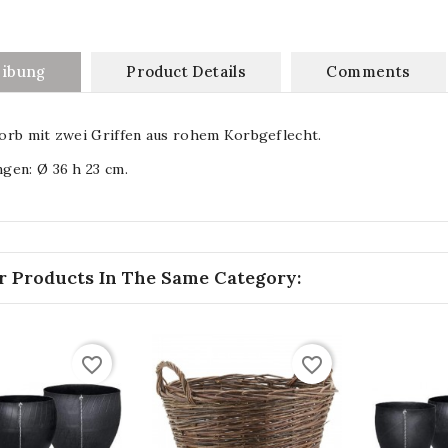
eibung
Product Details
Comments
orb mit zwei Griffen aus rohem Korbgeflecht.
gen: Ø 36 h 23 cm.
r Products In The Same Category:
favorite_border
favorite_border