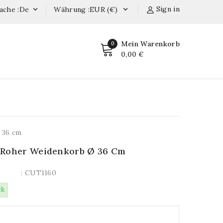
Sign in
ache :de
Währung :EUR (€)


Mein Warenkorb
0
0,00 €
 36 cm
 Roher Weidenkorb Ø 36 Cm
: CUT1160
ck