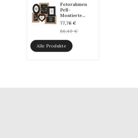
Fotorahmen
Pell-
Montierte...
Regular
77,76 €
price
86,40 €
Alle Produkte