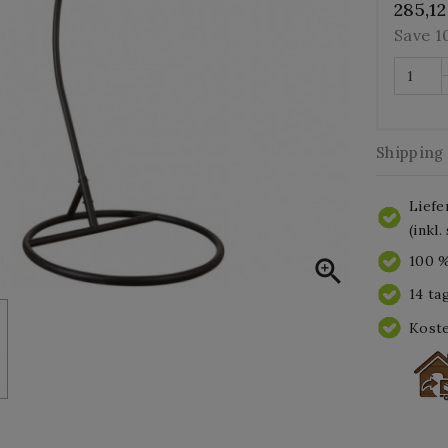
285,12
Save 
Shipping
Liefe
(inkl
100 %

14 ta
Koste