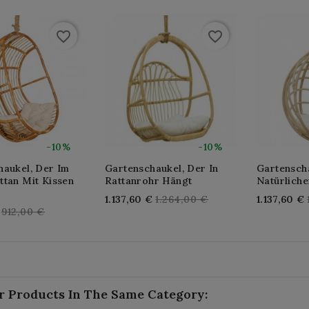
favorite_border
favorite_border
-10%
-10%
haukel, Der Im
Gartenschaukel, Der In
Gartensch
ttan Mit Kissen
Rattanrohr Hängt
Natürliche
Regular
1.137,60 €
1.264,00 €
1.137,60 €
Regular
912,00 €
price
price
r Products In The Same Category: