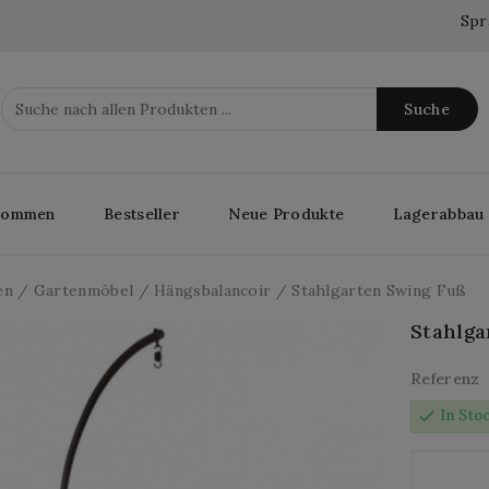
Spr
Suche
lkommen
Bestseller
Neue Produkte
Lagerabbau
en
Gartenmöbel
Hängsbalancoir
Stahlgarten Swing Fuß
Stahlga
Referenz
check
In Sto