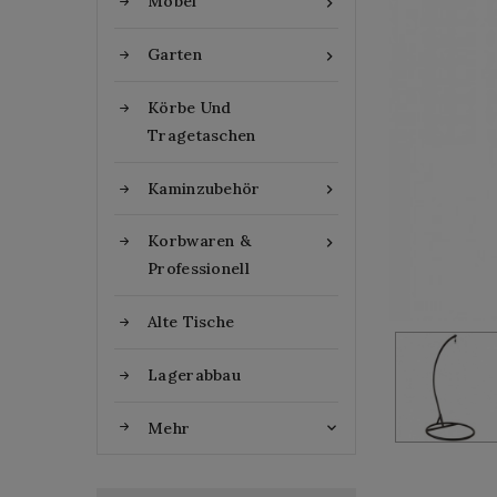
Möbel

Garten

Körbe Und
Tragetaschen
Kaminzubehör

Korbwaren &

Professionell
Alte Tische
Lagerabbau
Mehr
