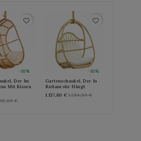
favorite_border
favorite_border
-10%
-10%
aukel, Der Im
Gartenschaukel, Der In
Verstellbar
tan Mit Kissen
Rattanrohr Hängt
Gartenschau
Polyresin U
Regular
1.137,60 €
1.264,00 €
Regular
Reg
912,00 €
861,12 €
95
price
price
pri