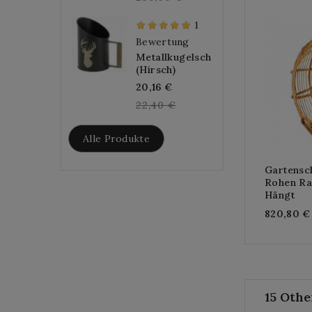
1
Bewertung
Metallkugelschaufel
(Hirsch)
Regular
20,16 €
price
22,40 €
Alle Produkte
Gartensc
Rohen Ra
Hängt
820,80 €
15 Othe