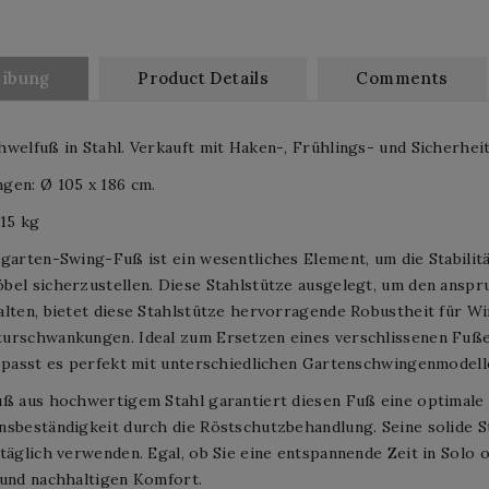
eibung
Product Details
Comments
welfuß in Stahl. Verkauft mit Haken-, Frühlings- und Sicherhei
gen: Ø 105 x 186 cm.
15 kg
garten-Swing-Fuß ist ein wesentliches Element, um die Stabilitä
el sicherzustellen. Diese Stahlstütze ausgelegt, um den anspr
lten, bietet diese Stahlstütze hervorragende Robustheit für Wi
urschwankungen. Ideal zum Ersetzen eines verschlissenen Fuß
 passt es perfekt mit unterschiedlichen Gartenschwingenmodell
uß aus hochwertigem Stahl garantiert diesen Fuß eine optimale
sbeständigkeit durch die Röstschutzbehandlung. Seine solide St
täglich verwenden. Egal, ob Sie eine entspannende Zeit in Solo 
 und nachhaltigen Komfort.