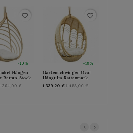
favorite_border
favorite_border
-10%
-10%
aukel Hängen
Gartenschwingen Oval
r Rattan-Stock
Hängt Im Rattanmark
Regular
Regular
1.264,00 €
1.339,20 €
1.488,00 €
price
price