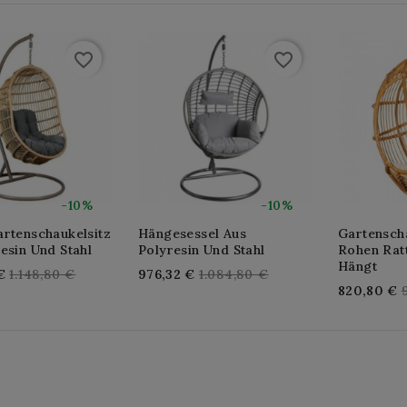
favorite_border
favorite_border
-10%
-10%
artenschaukelsitz
Hängesessel Aus
Gartensch
esin Und Stahl
Polyresin Und Stahl
Rohen Rat
Hängt
Regular
Regular
€
1.148,80 €
976,32 €
1.084,80 €
820,80 €
price
price