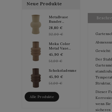
Neue Produkte
Metallvase
Beschr
Runder...
Regular
28,80 €
Gartensch
price
32,00 €
Abmessun
Moka Color
Metal Vase...
Gewicht: 
Regular
45,90 €
Der Stahl
price
51,00 €
Gartenmöb
Schokoladenmetallvase...
standzuha
Regular
45,90 €
Temperat
price
51,00 €
Struktur,
Dieser F
Alle Produkte
Korrosion
wenn Sie 
sicheren