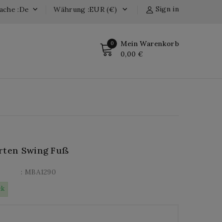
Sign in
ache :de
Währung :EUR (€)


Mein Warenkorb
0
0,00 €
rten Swing Fuß
: MBA1290
ck