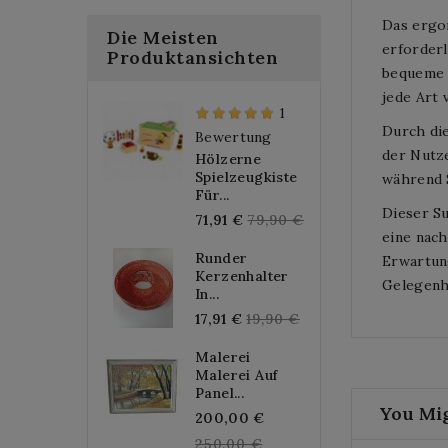
Das ergo
Die Meisten
erforderl
Produktansichten
bequeme u
jede Art 
1
Durch die
Bewertung
der Nutze
Hölzerne
Spielzeugkiste
während 
Für...
Dieser Su
Regular
71,91 €
79,90 €
eine nach
price
Runder
Erwartun
Kerzenhalter
Gelegenhe
In...
Regular
17,91 €
19,90 €
price
Malerei
Malerei Auf
Panel...
You Mig
Regular
200,00 €
price
250,00 €