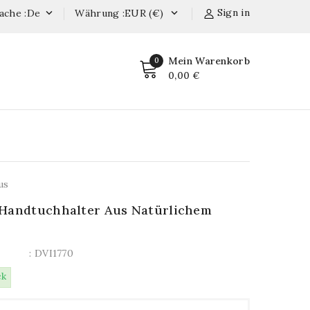
Sign in
ache :de
Währung :EUR (€)


Mein Warenkorb
0
0,00 €
us
Handtuchhalter Aus Natürlichem
: DVI1770
ck