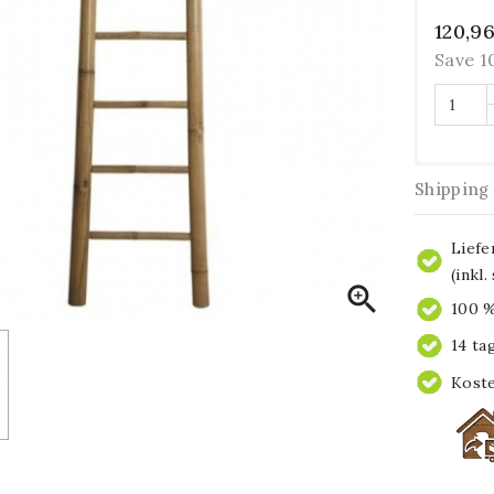
120,9
Save 
Shipping
Liefe
(inkl

100 %
14 ta
Koste