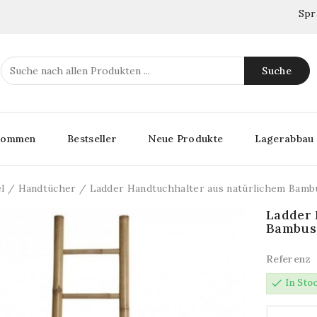
Spr
Suche
lkommen
Bestseller
Neue Produkte
Lagerabbau
l
Handtücher
Ladder Handtuchhalter aus natürlichem Bamb
Ladder 
Bambus
Referenz
check
In Sto