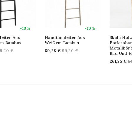
-10%
-10%
leiter Aus
Handtuchleiter Aus
Skala Holz
em Bambus
Weißem Bambus
Entfernba
Metallkör
egular
Regular
9,20 €
89,28 €
99,20 €
Bad Und H
rice
price
R
261,25 €
2
p