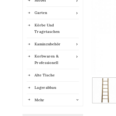
Möbel

Garten

Körbe Und
Tragetaschen
Kaminzubehör

Korbwaren &

Professionell
Alte Tische
Lagerabbau
Mehr
