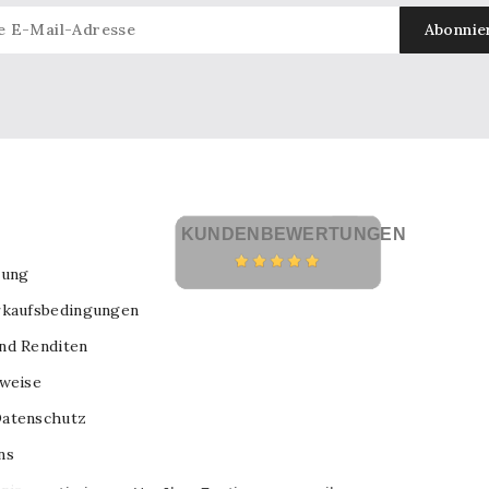
KUNDENBEWERTUNGEN
lung
rkaufsbedingungen
nd Renditen
nweise
atenschutz
ns