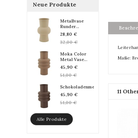
Neue Produkte
Metallvase
Runder...
Beschr
Regular
28,80 €
price
32,00 €
Leiterha
Moka Color
Maße: Br
Metal Vase...
Regular
45,90 €
price
51,00 €
Schokoladenmetallvase...
11 Othe
Regular
45,90 €
price
51,00 €
Alle Produkte