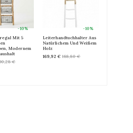
-10%
-10%
regal Mit 5
Leiterhandtuchhalter Aus
Leiterhandt
ren
Natürlichem Und Weißem
Natur- Und
ben, Modernem
Holz
Re
169,92 €
18
aushalt
Regular
169,92 €
188,80 €
pr
egular
90,28 €
price
rice