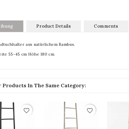
eibung
Product Details
Comments
ndtuchhalter aus natürlichem Bambus.
eite 55-45 cm Höhe 180 cm.
r Products In The Same Category:
favorite_border
favorite_border