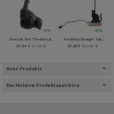
-10%
-10%
Gewicht Der Tischdecke
Nachttischlampe, Um
Gusseisen X4 Tischplatte,
Metallkatze Und Holz Zu
Regular
Regular
23,04 €
25,60 €
92,16 €
102,40 €
Gartenwassertisch Halten
Posieren
price
price

Neue Produkte

Die Meisten Produktansichten