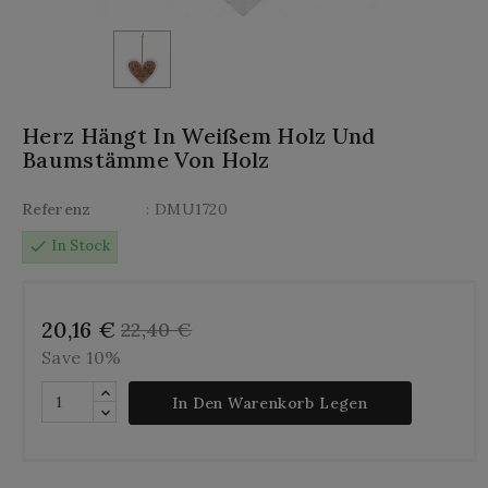
Herz Hängt In Weißem Holz Und
Baumstämme Von Holz
Referenz
: DMU1720
check
In Stock
20,16 €
22,40 €
Save 10%
In Den Warenkorb Legen