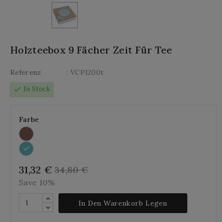
Holzteebox 9 Fächer Zeit Für Tee
Referenz
: VCP1200t
check
In Stock
Farbe
31,32 €
34,80 €
Save 10%
In Den Warenkorb Legen