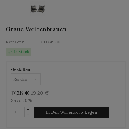
Graue Weidenbrauen
Referenz
: CDA4970C
check
In Stock
Gestalten
17,28 €
19,20 €
Save 10%
In Den Warenkorb Legen