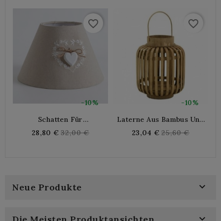
favorite_border
favorite_border
-10%
-10%
Schatten Für
Laterne Aus Bambus Und
Baumwollbettlampe Mit
Glas
W
Regular
Regular
28,80 €
32,00 €
23,04 €
25,60 €
Herzromantischem Und
price
price
Landstil
W

Neue Produkte

Die Meisten Produktansichten