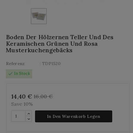
Boden Der Hölzernen Teller Und Des
Keramischen Grünen Und Rosa
Musterkuchengebäcks
Referenz
: TDP1520
check
In Stock
14,40 €
16,00 €
Save 10%
In Den Warenkorb Legen