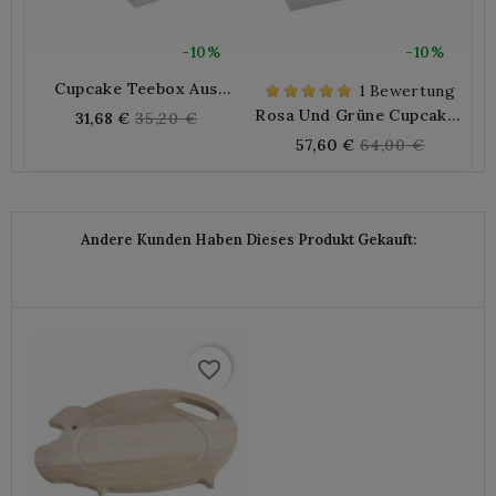
-10%
-10%
Cupcake Teebox Aus
1 Bewertung
Weißem Holz Mit 6
Rosa Und Grüne Cupcake-
Regular
31,68 €
35,20 €
Fächern
Holz-Service-Tabletts -
Regular
57,60 €
64,00 €
price
Set Von 2
price
Andere Kunden Haben Dieses Produkt Gekauft:
favorite_border