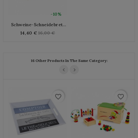
-10%
Schweine-Schneidebrett
Aus Bambus
Regular
14,40 €
16,00 €
price
16 Other Products In The Same Category:
favorite_border
favorite_border