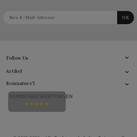

Follow Us
Artikel

Boisnature'l

KUNDENBEWERTUNGEN