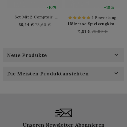
-10%
-10%
Set Mit 2 Comptoir-
B
1 Bewertung
Serviertabletts Aus Holz
Hölzerne Spielzeugkiste
Regular
66,24 €
73,60 €
Für Kinder + 6 Hölzerne
Regular
71,91 €
79,90 €
price
Wachspiele
price

Neue Produkte

Die Meisten Produktansichten
Unseren Newsletter Abonnieren