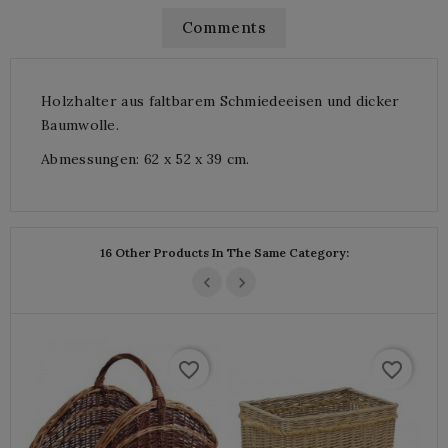
Comments
Holzhalter aus faltbarem Schmiedeeisen und dicker
Baumwolle.
Abmessungen: 62 x 52 x 39 cm.
16 Other Products In The Same Category:
favorite_border
favorite_border