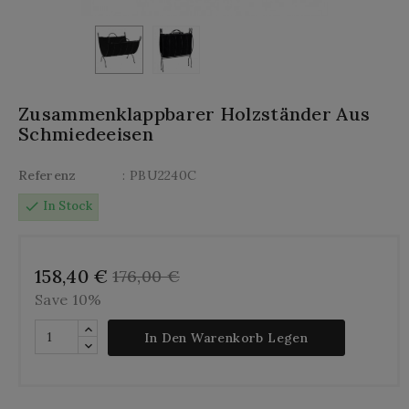
Zusammenklappbarer Holzständer Aus
Schmiedeeisen
Referenz
: PBU2240C
check
In Stock
158,40 €
176,00 €
Save 10%
In Den Warenkorb Legen