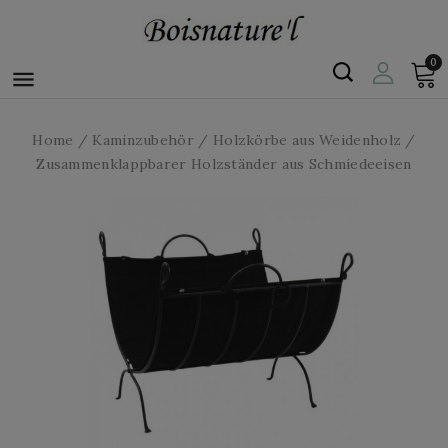
0

Home
Kaminzubehör
Holzkörbe aus Weidenholz
Zusammenklappbarer Holzständer aus Schmiedeeisen