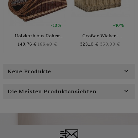
-10%
-10%
Holzkorb Aus Rohem
Großer Wicker-
Weidengeflecht
Aufbewahrungskorb Und
Regular
Regular
149,76 €
166,40 €
323,10 €
359,00 €
70x48x34 Cm Seil,
price
price
Robustes Und Natürliches
Multifunktionales Dekor

Neue Produkte

Die Meisten Produktansichten