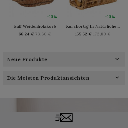
-10%
-10%
Buff Weidenholzkorb
Kurzkortig In Natürlichem
H
Poley
Regular
Regular
66,24 €
73,60 €
155,52 €
172,80 €
price
price

Neue Produkte

Die Meisten Produktansichten