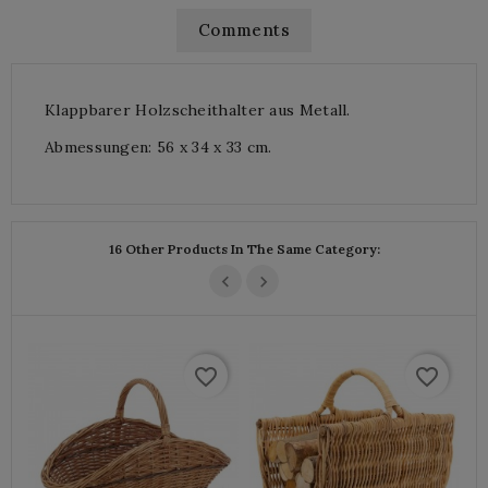
Comments
Klappbarer Holzscheithalter aus Metall.
Abmessungen: 56 x 34 x 33 cm.
16 Other Products In The Same Category:
favorite_border
favorite_border