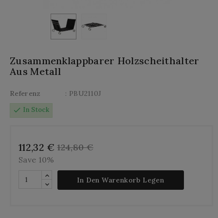
Zusammenklappbarer Holzscheithalter
Aus Metall
Referenz
: PBU2110J
check
In Stock
112,32 €
124,80 €
Save 10%
In Den Warenkorb Legen