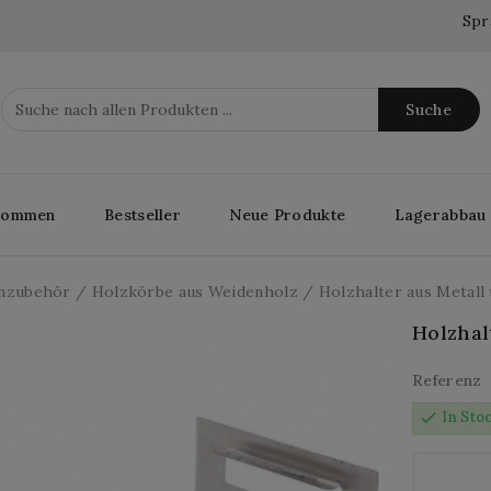
Spr
Suche
lkommen
Bestseller
Neue Produkte
Lagerabbau
nzubehör
Holzkörbe aus Weidenholz
Holzhalter aus Metall
Holzhal
Referenz
check
In Sto