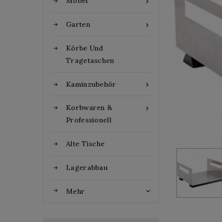
Möbel

Garten

Körbe Und
Tragetaschen
Kaminzubehör

Korbwaren &

Professionell
Alte Tische
Lagerabbau
Mehr
