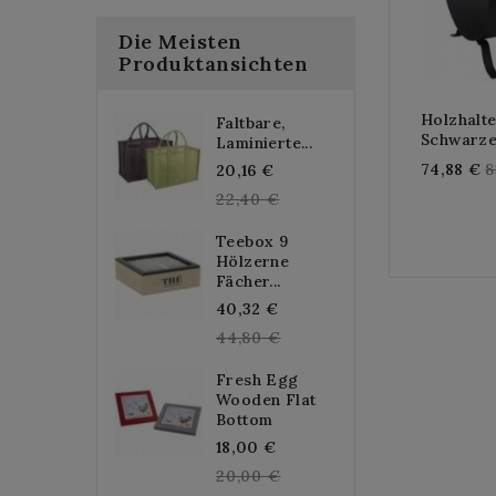
Die Meisten
Produktansichten
Holzhalte
Faltbare,
Schwarze
Laminierte...
R
Regular
74,88 €
8
20,16 €
p
price
22,40 €
Teebox 9
Hölzerne
Fächer...
Regular
40,32 €
price
44,80 €
Fresh Egg
Wooden Flat
Bottom
Regular
18,00 €
price
20,00 €