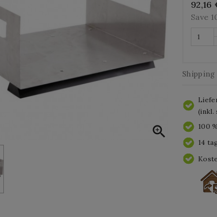
92,16
Save 
Shipping
Liefe
(inkl
100 %

14 ta
Koste