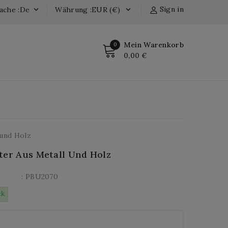
Sign in
ache :de
Währung :EUR (€)


Mein Warenkorb
0
0,00 €
 und Holz
ter Aus Metall Und Holz
: PBU2070
ck