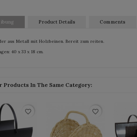
eibung
Product Details
Comments
er aus Metall mit Holzbeinen. Bereit zum reiten.
en: 40 x 33 x 18 cm.
r Products In The Same Category:
favorite_border
favorite_border