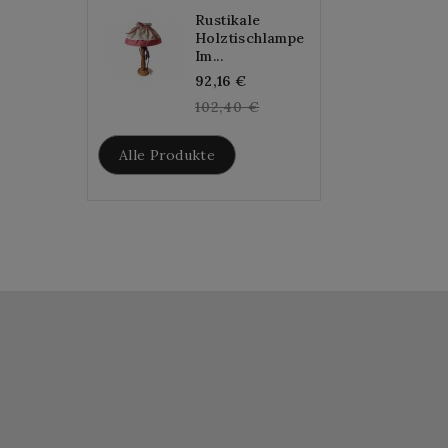
Rustikale
Holztischlampe
Im...
Regular
92,16 €
price
102,40 €
Alle Produkte