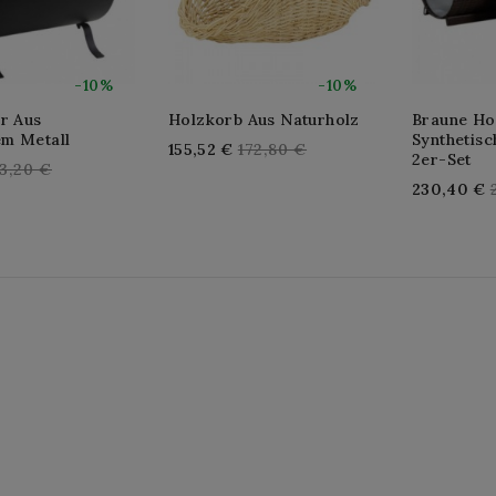
-10%
-10%
r Aus
Holzkorb Aus Naturholz
Braune Ho
m Metall
Synthetisc
Regular
155,52 €
172,80 €
2er-Set
egular
3,20 €
price
230,40 €
rice