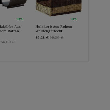
-10%
-10%
lzkörbe Aus
Holzkorb Aus Rohem
Holzkorb A
hem Rattan –
Weidengeflecht
Weidengefl
Regular
Re
89,28 €
99,20 €
149,76 €
16
Regular
256,00 €
price
pr
price