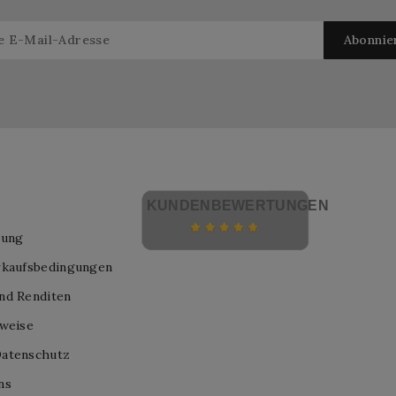
KUNDENBEWERTUNGEN
lung
rkaufsbedingungen
nd Renditen
nweise
atenschutz
ns