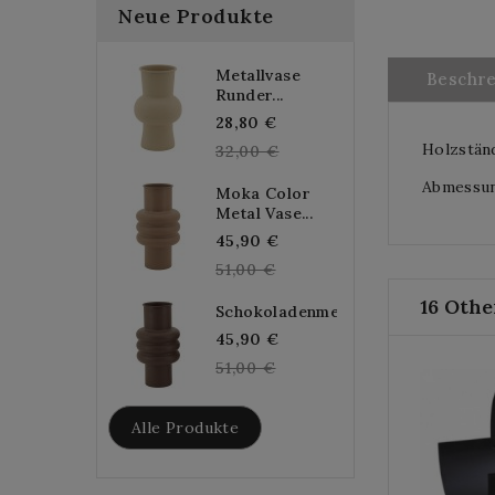
Neue Produkte
Metallvase
Beschr
Runder...
Regular
28,80 €
Holzständ
price
32,00 €
Abmessung
Moka Color
Metal Vase...
Regular
45,90 €
price
51,00 €
16 Othe
Schokoladenmetallvase...
Regular
45,90 €
price
51,00 €
Alle Produkte