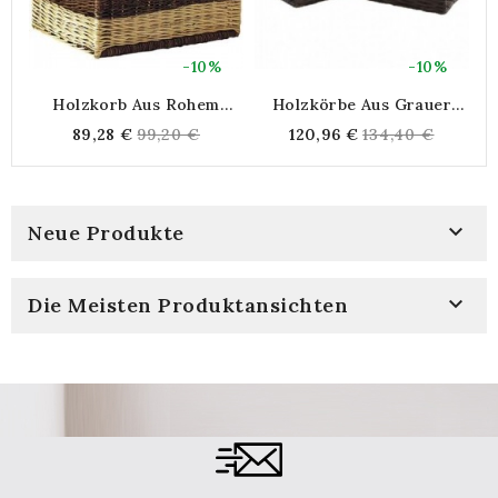
-10%
-10%
Holzkorb Aus Rohem
Holzkörbe Aus Grauer
Weidengeflecht
Wasserhyazinthe - 2er-Set
Regular
Regular
89,28 €
99,20 €
120,96 €
134,40 €
price
price

Neue Produkte

Die Meisten Produktansichten