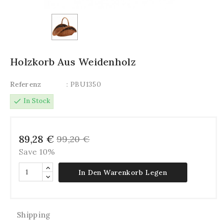
Holzkorb Aus Weidenholz
Referenz
: PBU1350
check
In Stock
89,28 €
99,20 €
Save 10%
In Den Warenkorb Legen
Shipping