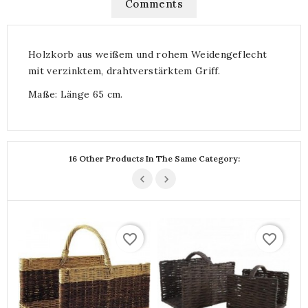
Comments
Holzkorb aus weißem und rohem Weidengeflecht
mit verzinktem, drahtverstärktem Griff.
Maße: Länge 65 cm.
16 Other Products In The Same Category:
favorite_border
favorite_border