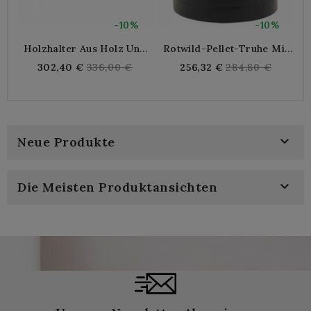
-10%
-10%
Holzhalter Aus Holz Und
Rotwild-Pellet-Truhe Mit
Metall
Rädern Aus Metall
Regular
Regular
302,40 €
336,00 €
256,32 €
284,80 €
price
price

Neue Produkte

Die Meisten Produktansichten