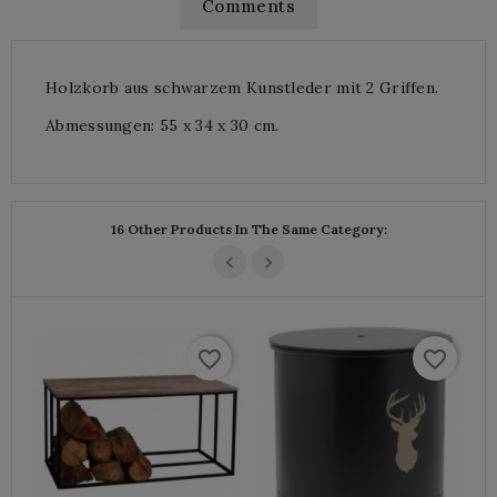
Comments
Holzkorb aus schwarzem Kunstleder mit 2 Griffen.
Abmessungen: 55 x 34 x 30 cm.
16 Other Products In The Same Category:
favorite_border
favorite_border