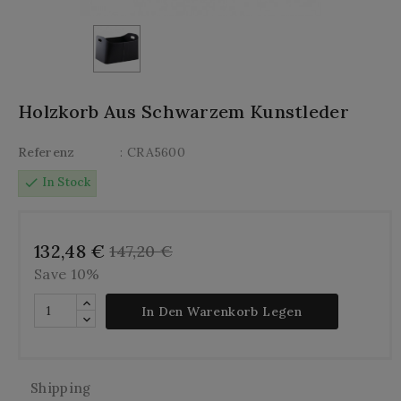
Holzkorb Aus Schwarzem Kunstleder
Referenz
: CRA5600
check
In Stock
132,48 €
147,20 €
Save 10%
In Den Warenkorb Legen
Shipping