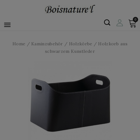
0

Home
Kaminzubehör
Holzkörbe
Holzkorb aus
schwarzem Kunstleder