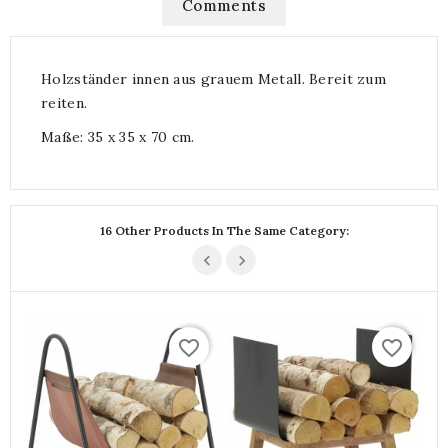
Comments
Holzständer innen aus grauem Metall. Bereit zum
reiten.
Maße: 35 x 35 x 70 cm.
16 Other Products In The Same Category:
favorite_border
favorite_border