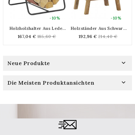
-10%
-10%
Holzholzhalter Aus Leder
Holzständer Aus Schwarz
Auf Schwarz Lackierter
Lackiertem Metall Mit
R
Regular
Regular
167,04 €
185,60 €
192,96 €
214,40 €
Metallstruktur
Holzbeinen
price
price

Neue Produkte

Die Meisten Produktansichten