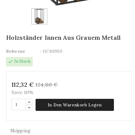
Holzständer Innen Aus Grauem Metall
Referenz
: GCH1950
check
In Stock
112,32 €
124,80 €
Save 10%
In Den Warenkorb Legen
Shipping