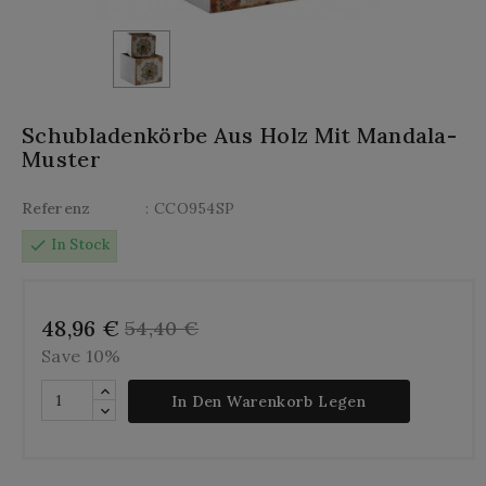
Schubladenkörbe Aus Holz Mit Mandala-
Muster
Referenz
: CCO954SP
check
In Stock
48,96 €
54,40 €
Save 10%
In Den Warenkorb Legen