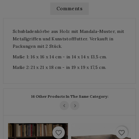
Comments
Schubladenkörbe aus Holz mit Mandala-Muster, mit
Metallgriffen und Kunststofffutter. Verkauft in
Packungen mit 2 Stück.
Maße 1: 16 x 16 x 14 cm - in 14 x 14 x 13,5 cm.
Maße 2: 21 x 21 x 18 cm - in 19 x 19 x 17,5 cm.
16 Other Products In The Same Category:
favorite_border
favorite_border