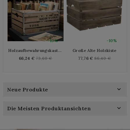
-10%
-10%
Holzaufbewahrungskasten
Große Alte Holzkiste
Und Metall "New York"
Regular
Regular
66,24 €
73,60 €
77,76 €
86,40 €
price
price

Neue Produkte

Die Meisten Produktansichten