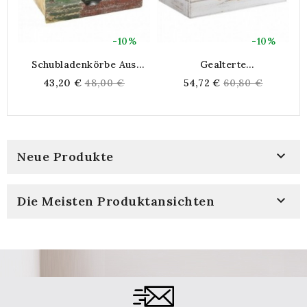
-10%
-10%
Schubladenkörbe Aus
Gealterte
Recyceltem Holz – 2er-Set
Aufbewahrungskiste Aus
Regular
Regular
43,20 €
48,00 €
54,72 €
60,80 €
Weißem Holz
price
price

Neue Produkte

Die Meisten Produktansichten