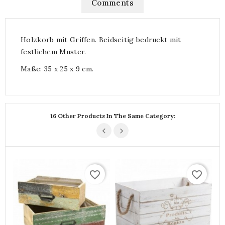
Comments
Holzkorb mit Griffen. Beidseitig bedruckt mit
festlichem Muster.
Maße: 35 x 25 x 9 cm.
16 Other Products In The Same Category:
favorite_border
favorite_border