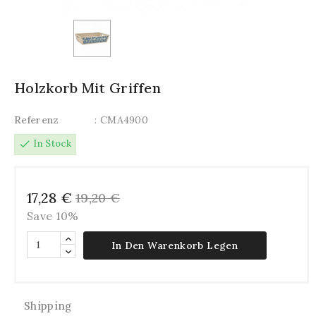
Holzkorb Mit Griffen
Referenz
: CMA4900
check
In Stock
17,28 €
19,20 €
Save 10%
In Den Warenkorb Legen
Shipping