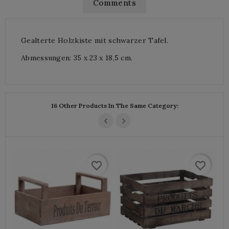
Comments
Gealterte Holzkiste mit schwarzer Tafel.
Abmessungen: 35 x 23 x 18,5 cm.
16 Other Products In The Same Category:
favorite_border
favorite_border