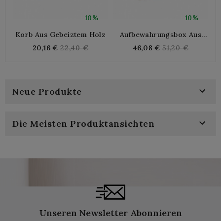
-10%
-10%
Korb Aus Gebeiztem Holz
Aufbewahrungsbox Aus
Holz "Marktprodukte"
Regular
Regular
20,16 €
22,40 €
46,08 €
51,20 €
price
price

Neue Produkte

Die Meisten Produktansichten
Unseren Newsletter Abonnieren