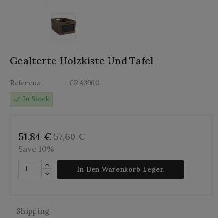
Gealterte Holzkiste Und Tafel
Referenz
: CRA3960
check
In Stock
51,84 €
57,60 €
Save 10%
In Den Warenkorb Legen
Shipping