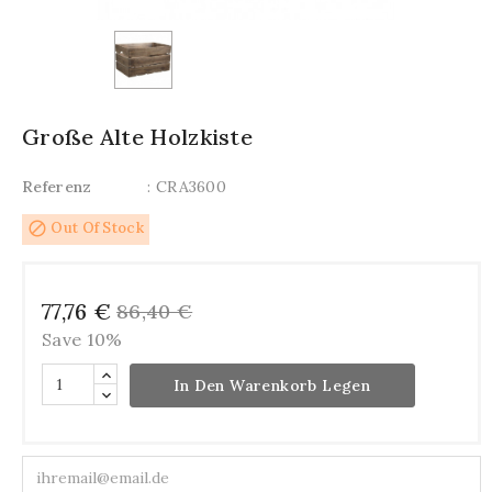
Große Alte Holzkiste
Referenz
: CRA3600
block
Out Of Stock
77,76 €
86,40 €
Save 10%
In Den Warenkorb Legen