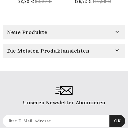
Regular
Regular
28,80 €
32,00 €
126,72 €
140,80 €
Und 4 Rädern
price
price

Neue Produkte

Die Meisten Produktansichten
Unseren Newsletter Abonnieren