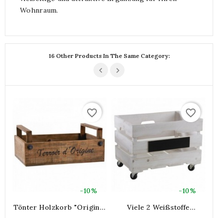
Wohnraum.
16 Other Products In The Same Category:
favorite_border
favorite_border
-10%
-10%
Tönter Holzkorb "Original
Viele 2 Weißstoffe
Terroir"
Holzlagerkörbe Mit Tafel