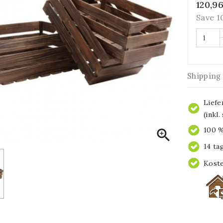
120,9
Save 
Shipping
Liefe
(inkl
100 %

14 ta
Koste