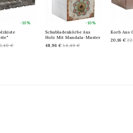
-10%
-10%
lzkiste
Schubladenkörbe Aus
Korb Aus 
ite"
Holz Mit Mandala-Muster
Re
20,16 €
22
egular
Regular
6,40 €
48,96 €
54,40 €
pr
rice
price