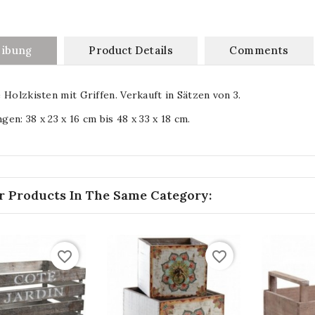
eibung
Product Details
Comments
 Holzkisten mit Griffen. Verkauft in Sätzen von 3.
en: 38 x 23 x 16 cm bis 48 x 33 x 18 cm.
r Products In The Same Category:
favorite_border
favorite_border