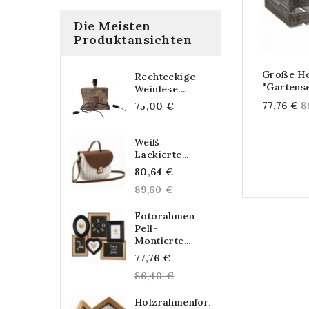
Die Meisten
Produktansichten
Große Ho
Rechteckige
"Gartense
Weinlese...
R
77,76 €
8
75,00 €
p
Weiß
Lackierte...
Regular
80,64 €
price
89,60 €
Fotorahmen
Pell-
Montierte...
Regular
77,76 €
price
86,40 €
Holzrahmenform