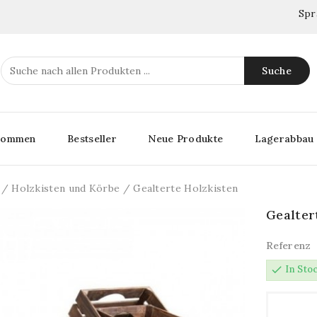
Spr
Suche
lkommen
Bestseller
Neue Produkte
Lagerabbau
Holzkisten und Körbe
Gealterte Holzkisten
Gealter
Referenz
check
In Sto