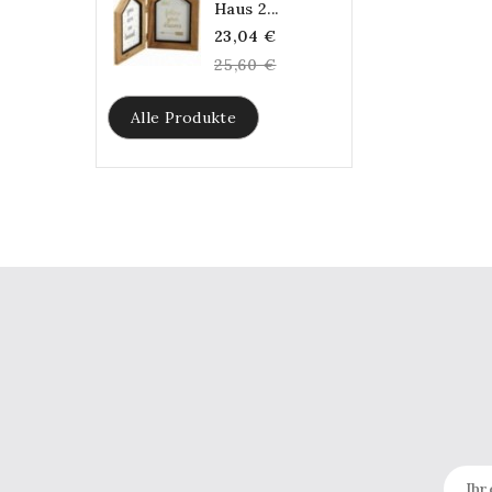
Haus 2...
Regular
23,04 €
price
25,60 €
Alle Produkte