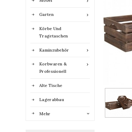
Möbel

Garten

Körbe Und
Tragetaschen
Kaminzubehör

Korbwaren &

Professionell
Alte Tische
Lagerabbau
Mehr
