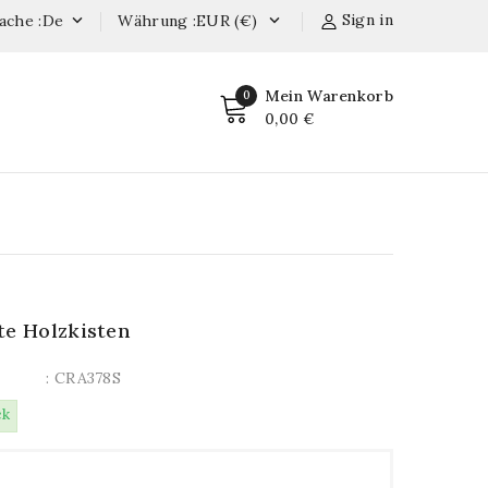
Sign in
ache :de
Währung :EUR (€)


Mein Warenkorb
0
0,00 €
te Holzkisten
: CRA378S
ck