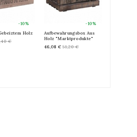
-10%
-10%
Gebeiztem Holz
Aufbewahrungsbox Aus
Große Verw
Holz "Marktprodukte"
Holzkiste
gular
,40 €
Regular
Reg
46,08 €
51,20 €
92,16 €
102
ice
price
pric