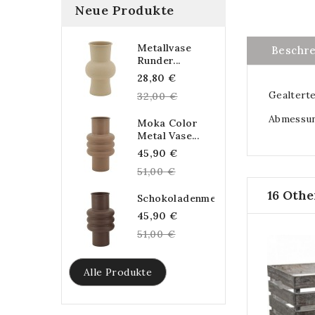
Neue Produkte
Metallvase
Beschr
Runder...
Regular
28,80 €
Gealterte
price
32,00 €
Abmessung
Moka Color
Metal Vase...
Regular
45,90 €
price
51,00 €
16 Othe
Schokoladenmetallvase...
Regular
45,90 €
price
51,00 €
Alle Produkte