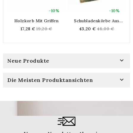
-10%
-10%
Holzkorb Mit Griffen
Schubladenkörbe Aus
Recyceltem Holz – 2er-Set
Regular
Regular
17,28 €
19,20 €
43,20 €
48,00 €
price
price

Neue Produkte

Die Meisten Produktansichten