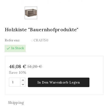
Holzkiste "Bauernhofprodukte"
Referenz
: CRA3750
check
In Stock
46,08 €
51,20 €
Save 10%
In Den Warenkorb Legen
Shipping