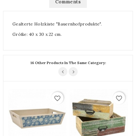
Comments
Gealterte Holzkiste "Bauernhofprodukte".
Größe: 40 x 30 x 22 cm.
16 Other Products In The Same Category:
favorite_border
favorite_border