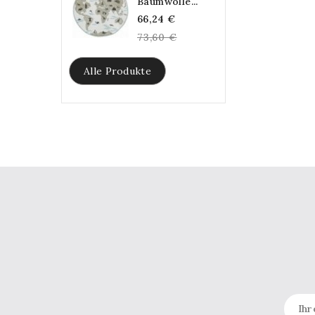
Baumwolle...
Regular
66,24 €
price
73,60 €
Alle Produkte