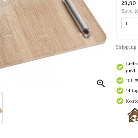
28,80
Save 
Shipping
Liefe
(inkl
100 %

14 ta
Koste