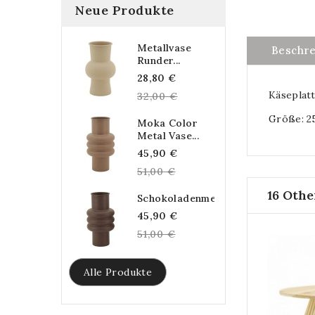
Neue Produkte
Metallvase
Beschr
Runder...
Regular
28,80 €
Käseplat
price
32,00 €
Größe: 25
Moka Color
Metal Vase...
Regular
45,90 €
price
51,00 €
16 Othe
Schokoladenmetallvase...
Regular
45,90 €
price
51,00 €
Alle Produkte