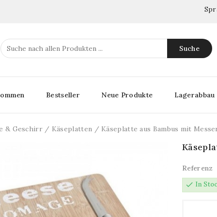
Spr
Suche
lkommen
Bestseller
Neue Produkte
Lagerabbau
e & Geschirr
Käseplatten
Käseplatte aus Bambus mit Messe
Käsepla
Referenz
check
In Sto