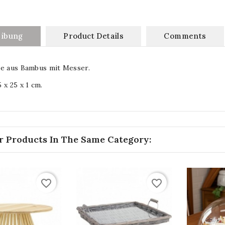
eibung
Product Details
Comments
te aus Bambus mit Messer.
 x 25 x 1 cm.
r Products In The Same Category:
favorite_border
favorite_border