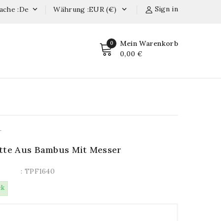
Sign in
ache :de
Währung :EUR (€)


Mein Warenkorb
0
0,00 €
r
tte Aus Bambus Mit Messer
: TPF1640
ck