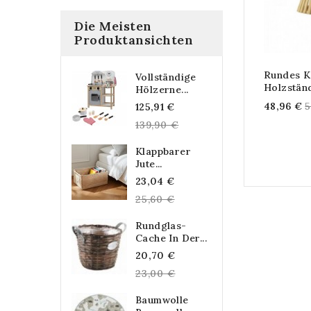
Die Meisten
Produktansichten
Rundes K
Vollständige
Holzstän
Hölzerne...
R
Regular
48,96 €
5
125,91 €
p
price
139,90 €
Klappbarer
Jute...
Regular
23,04 €
price
25,60 €
Rundglas-
Cache In Der...
Regular
20,70 €
price
23,00 €
Baumwolle