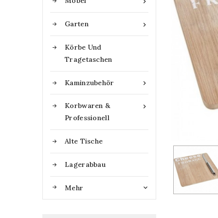
Möbel

Garten

Körbe Und
Tragetaschen
Kaminzubehör

Korbwaren &

Professionell
Alte Tische
Lagerabbau
Mehr
