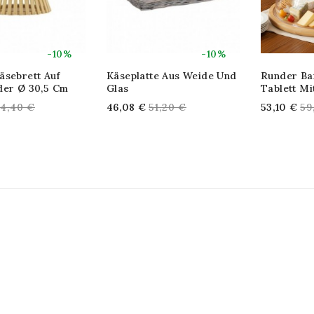
-10%
-10%
äsebrett Auf
Käseplatte Aus Weide Und
Runder Ba
der Ø 30,5 Cm
Glas
Tablett Mi
egular
Regular
Re
4,40 €
46,08 €
51,20 €
53,10 €
59
rice
price
pr