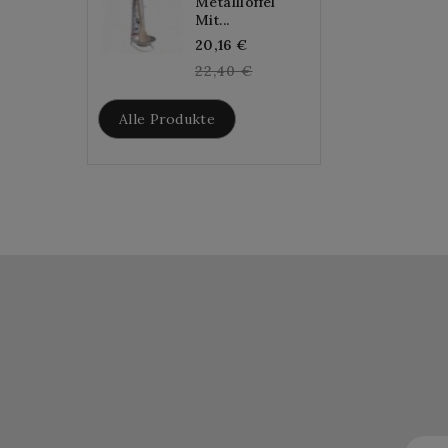
Metalllöffel
Mit...
Regular
20,16 €
price
22,40 €
Alle Produkte