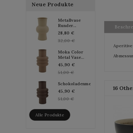
Neue Produkte
Metallvase
Runder...
Beschr
Regular
28,80 €
price
32,00 €
Aperitive
Moka Color
Abmessun
Metal Vase...
Regular
45,90 €
price
51,00 €
Schokoladenmetallvase...
16 Othe
Regular
45,90 €
price
51,00 €
Alle Produkte