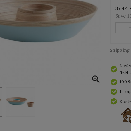
37,44
Save 
Shipping
Liefe
(inkl

100 %
14 ta
Koste