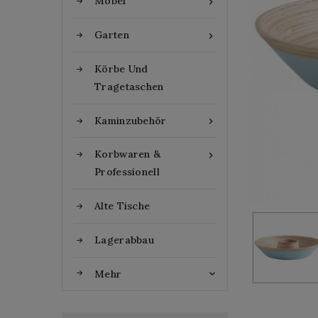
Möbel

Garten

Körbe Und
Tragetaschen
Kaminzubehör

Korbwaren &

Professionell
Alte Tische
Lagerabbau
Mehr
