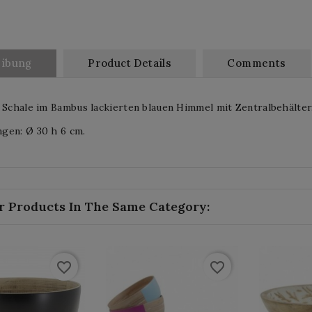
eibung
Product Details
Comments
 Schale im Bambus lackierten blauen Himmel mit Zentralbehälter
gen: Ø 30 h 6 cm.
r Products In The Same Category:
favorite_border
favorite_border