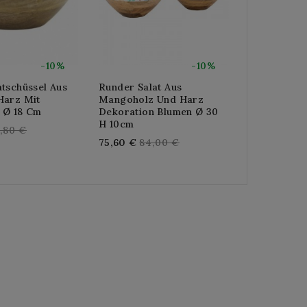
-10%
-10%
tschüssel Aus
Runder Salat Aus
Runde Salat
Harz Mit
Mangoholz Und Harz
Blau Lacki
 Ø 18 Cm
Dekoration Blumen Ø 30
Re
120,96 €
13
H 10cm
gular
,80 €
pr
Regular
75,60 €
84,00 €
ice
price