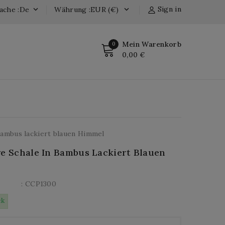
Sign in
ache :de
Währung :EUR (€)


Mein Warenkorb
0
0,00 €
Bambus lackiert blauen Himmel
ve Schale In Bambus Lackiert Blauen
: CCP1300
ck