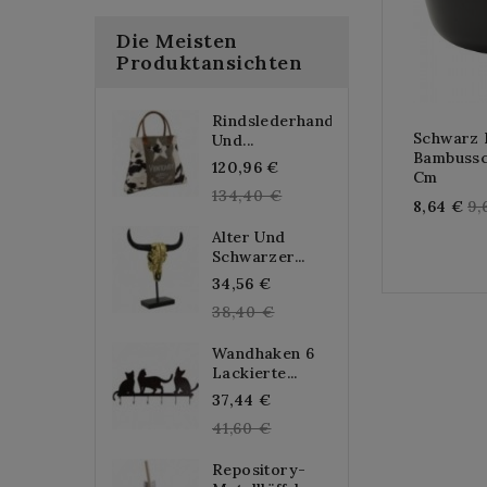
Die Meisten
Produktansichten
Rindslederhandtasche
Schwarz 
Und...
Bambussch
Regular
120,96 €
Cm
price
134,40 €
Re
8,64 €
9,
pr
Alter Und
Schwarzer...
Regular
34,56 €
price
38,40 €
Wandhaken 6
Lackierte...
Regular
37,44 €
price
41,60 €
Repository-