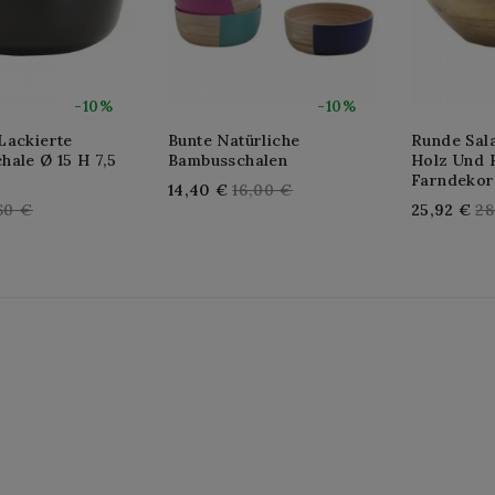
-10%
-10%
Lackierte
Bunte Natürliche
Runde Sala
ale Ø 15 H 7,5
Bambusschalen
Holz Und 
Farndekor
Regular
14,40 €
16,00 €
gular
Re
60 €
25,92 €
28
price
ice
pr