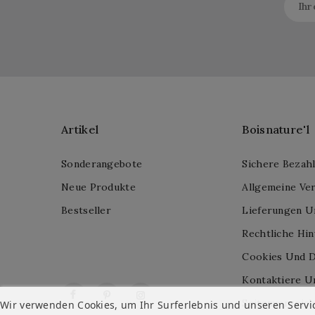
Artikel
Boisnature'l
Sonderangebote
Sichere Bezah
Neue Produkte
Allgemeine Ve
Bestseller
Lieferungen U
Rechtliche Hi
Cookies Und D
Kontaktiere U
Facebook
Pinterest
Instagram
Seitenverzeich
Wir verwenden Cookies, um Ihr Surferlebnis und unseren Servi