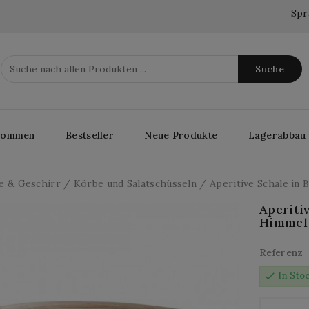
Spr
Suche
lkommen
Bestseller
Neue Produkte
Lagerabbau
e & Geschirr
Körbe und Salatschüsseln
Aperitive Schale in 
Aperiti
Himmel
Referenz
check
In Sto