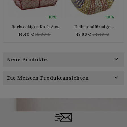
-10%
-10%
Rechteckiger Korb Aus
Halbmondförmige
Rot Lackiertem Netz
Mehrfarbige Rush-
Regular
Regular
14,40 €
16,00 €
48,96 €
54,40 €
Handtasche
price
price

Neue Produkte

Die Meisten Produktansichten