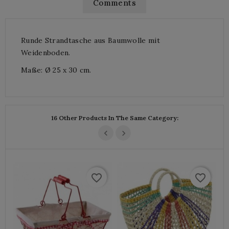
Comments
Runde Strandtasche aus Baumwolle mit
Weidenboden.
Maße: Ø 25 x 30 cm.
16 Other Products In The Same Category:
favorite_border
favorite_border