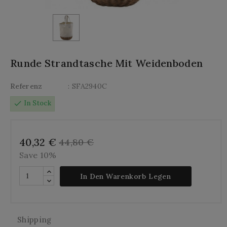
Runde Strandtasche Mit Weidenboden
Referenz
: SFA2940C
check
In Stock
40,32 €
44,80 €
Save 10%
In Den Warenkorb Legen
Shipping