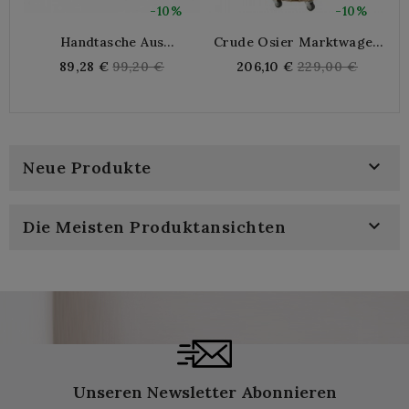
-10%
-10%
Handtasche Aus
Crude Osier Marktwagen
Natürlichem Rattan
Mit 3 Rädern
Regular
Regular
89,28 €
99,20 €
206,10 €
229,00 €
Le
price
price

Neue Produkte

Die Meisten Produktansichten
Unseren Newsletter Abonnieren