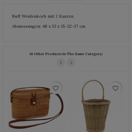
Buff Weidenkorb mit 2 Kanten.
Abmessungen: 48 x 33 x 15-22-37 cm.
16 Other Products In The Same Category:
favorite_border
favorite_border