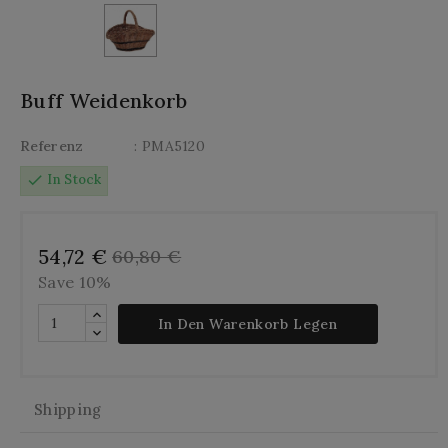
Buff Weidenkorb
Referenz
: PMA5120
check
In Stock
54,72 €
60,80 €
Save 10%
In Den Warenkorb Legen
Shipping