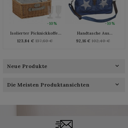
-10%
-10%
Isolierter Picknickkoffer
Handtasche Aus
S
Aus Korbgeflecht Für 2
Recyceltem Denim Mit
Regular
Regular
123,84 €
137,60 €
92,16 €
102,40 €
Personen
Schulterriemen
price
price

Neue Produkte

Die Meisten Produktansichten