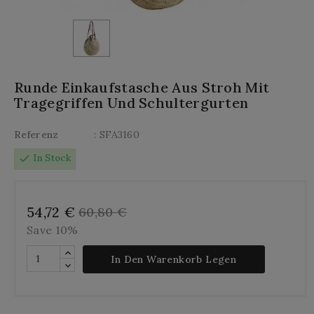
Runde Einkaufstasche Aus Stroh Mit
Tragegriffen Und Schultergurten
Referenz
: SFA3160
check
In Stock
54,72 €
60,80 €
Save 10%
In Den Warenkorb Legen