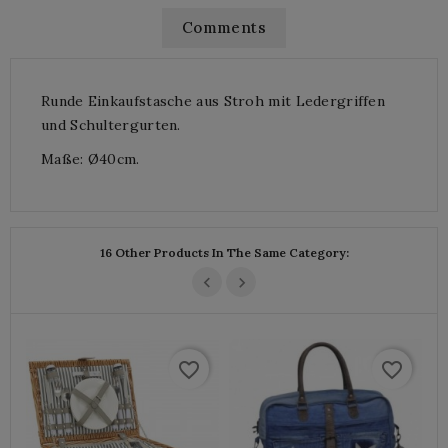
Comments
Runde Einkaufstasche aus Stroh mit Ledergriffen
und Schultergurten.
Maße: Ø40cm.
16 Other Products In The Same Category:
favorite_border
favorite_border