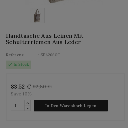
Handtasche Aus Leinen Mit
Schulterriemen Aus Leder
Referenz
: SFA2660C
check
In Stock
83,52 €
92,80 €
Save 10%
In Den Warenkorb Legen