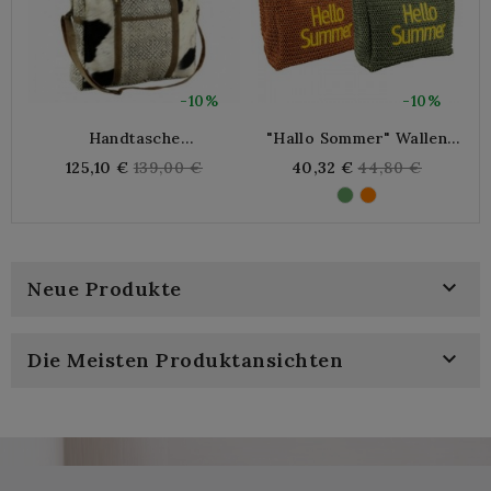
-10%
-10%
Handtasche
"Hallo Sommer" Wallen
Baumwollschultergurt Und
Seilpapier 2 Farben,
Regular
Regular
125,10 €
139,00 €
40,32 €
44,80 €
Rindsleder
Polyesterfutter, Taschen
L
price
price
Mit Reißverschlusstaschen

Neue Produkte

Die Meisten Produktansichten