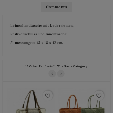
Comments
Leinenhandtasche mit Lederriemen,
Reißverschluss und Innentasche.
Abmessungen: 43 x 10 x 42 cm.
16 Other Products In The Same Category:
favorite_border
favorite_border