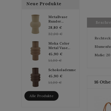
Neue Produkte
Metallvase
Runder...
Beschr
Regular
28,80 €
price
32,00 €
Rechteck
Moka Color
Blumenfu
Metal Vase...
Regular
45,90 €
Maße: 20 
price
51,00 €
Schokoladenmetallvase...
Regular
45,90 €
16 Othe
price
51,00 €
Alle Produkte