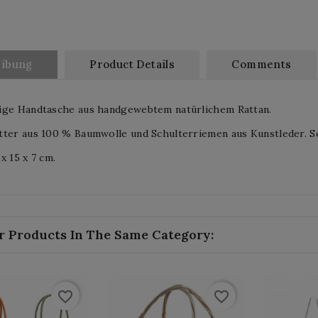
eibung
Product Details
Comments
ige Handtasche aus handgewebtem natürlichem Rattan.
tter aus 100 % Baumwolle und Schulterriemen aus Kunstleder. S
x 15 x 7 cm.
r Products In The Same Category:
favorite_border
favorite_border