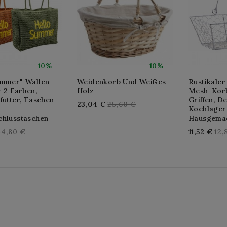
-10%
-10%
ommer" Wallen
Weidenkorb Und Weißes
Rustikaler
r 2 Farben,
Holz
Mesh-Korb
futter, Taschen
Griffen, D
Regular
23,04 €
25,60 €
Kochlager
price
chlusstaschen
Hausgema
egular
Reg
44,80 €
11,52 €
12,
rice
pri