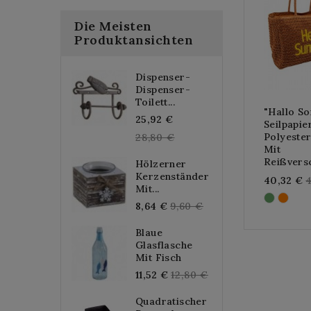
Die Meisten
Produktansichten
Dispenser-
Dispenser-
Toilett...
"Hallo S
Regular
25,92 €
Seilpapie
price
Polyester
28,80 €
Mit
Reißvers
Hölzerner
Kerzenständer
R
40,32 €
Mit...
p
Regular
8,64 €
9,60 €
price
Blaue
Glasflasche
Mit Fisch
Regular
11,52 €
12,80 €
price
Quadratischer