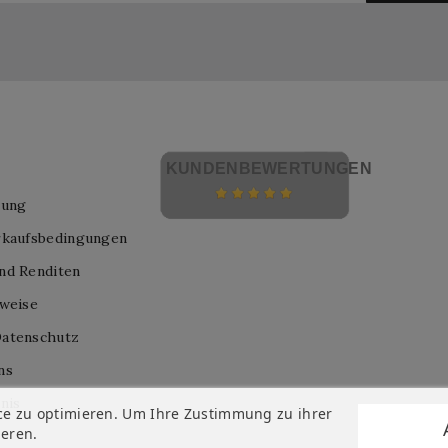
KUNDENBEWERTUNGEN
lung
rkaufsbedingungen
nd Renditen
nweise
atenschutz
ns
nis
ce zu optimieren. Um Ihre Zustimmung zu ihrer
ieren.