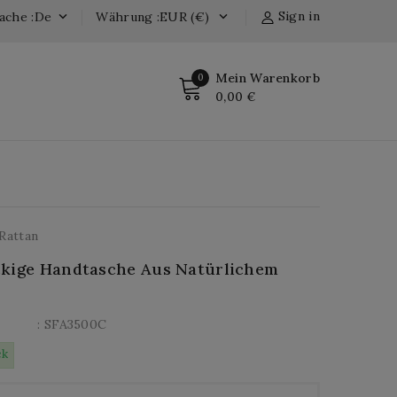
Sign in
ache :de
Währung :EUR (€)


Mein Warenkorb
0
0,00 €
Rattan
kige Handtasche Aus Natürlichem
: SFA3500C
ck