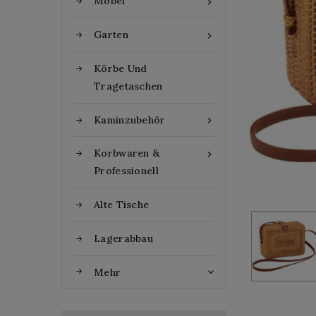
Möbel

Garten

Körbe Und
Tragetaschen
Kaminzubehör

Korbwaren &

Professionell
Alte Tische
Lagerabbau
Mehr
