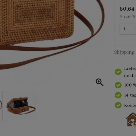
80,64
Save 
Shipping
Liefe
(inkl

100 %
14 ta
Koste