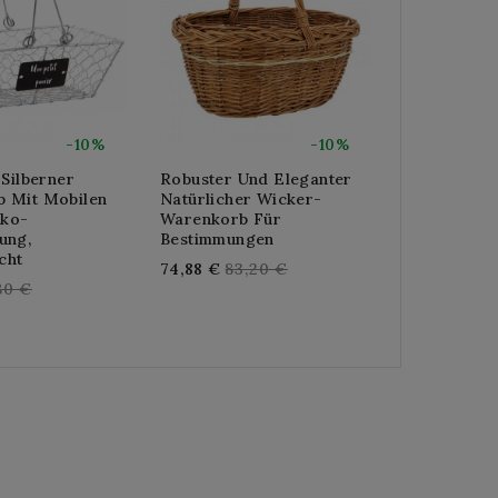
-10%
-10%
 Silberner
Robuster Und Eleganter
Gitterkorb 
 Mit Mobilen
Natürlicher Wicker-
Verstärkung
eko-
Warenkorb Für
Reg
69,12 €
76,
ung,
Bestimmungen
pric
cht
Regular
74,88 €
83,20 €
ular
80 €
price
ce