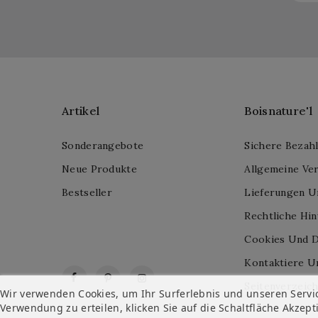
Artikel
Boisnature'l
Sonderangebote
Sichere Bezah
Neue Produkte
Allgemeine Ve
Bestseller
Lieferungen U
Rechtliche Hi
Cookies Und D
Kontaktiere U
Facebook
Pinterest
Instagram
Seitenverzeich
Wir verwenden Cookies, um Ihr Surferlebnis und unseren Servi
Verwendung zu erteilen, klicken Sie auf die Schaltfläche Akzept