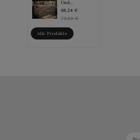
Und...
Regular
66,24 €
price
73,60 €
Alle Produkte