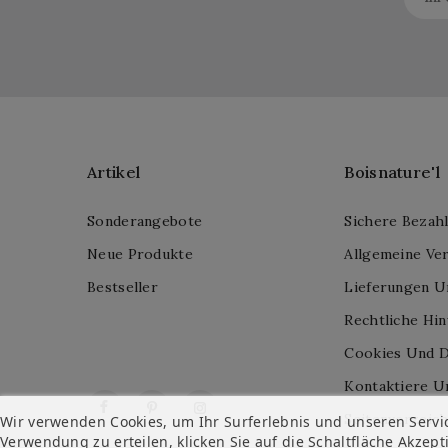
Artikel
Boisnature'l
Sonderangebote
Sichere Bezah
Neue Produkte
Allgemeine Ve
Bestseller
Lieferungen U
Rechtliche Hi
Cookies Und D
Kontaktiere U
Facebook
Pinterest
Instagram
Seitenverzeich
Wir verwenden Cookies, um Ihr Surferlebnis und unseren Servi
Verwendung zu erteilen, klicken Sie auf die Schaltfläche Akzept