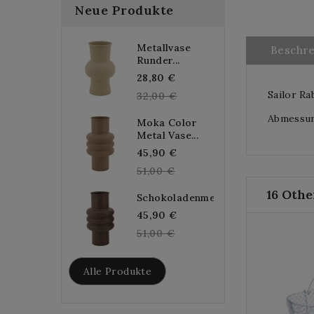
Neue Produkte
Metallvase
Beschr
Runder...
Regular
28,80 €
Sailor Ra
price
32,00 €
Abmessung
Moka Color
Metal Vase...
Regular
45,90 €
price
51,00 €
16 Othe
Schokoladenmetallvase...
Regular
45,90 €
price
51,00 €
Alle Produkte