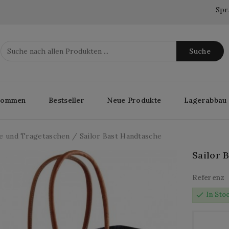
Spr
Suche
lkommen
Bestseller
Neue Produkte
Lagerabbau
e und Tragetaschen
Sailor Bast Handtasche
Sailor 
Referenz
check
In Sto