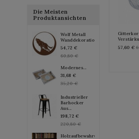
Die Meisten
Produktansichten
Gitterkor
Wolf Metall
Verstärku
Wanddekoration...
R
Regular
57,60 €
6
54,72 €
p
price
60,80 €
Modernes...
Regular
31,68 €
price
35,20 €
Industrieller
Barhocker
Aus...
Regular
198,72 €
price
220,80 €
Holzaufbewahrungskasten