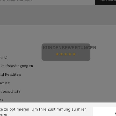
KUNDENBEWERTUNGEN
lung
rkaufsbedingungen
nd Renditen
nweise
atenschutz
ns
nis
ce zu optimieren. Um Ihre Zustimmung zu ihrer
ieren.