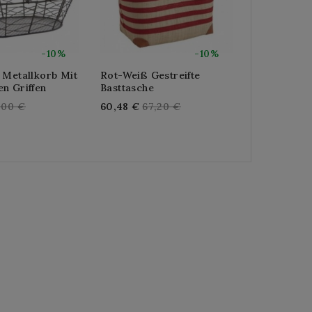
-10%
-10%
 Metallkorb Mit
Rot-Weiß Gestreifte
Handtasch
n Griffen
Basttasche
Baumwollsc
Rindsleder
gular
Regular
,00 €
60,48 €
67,20 €
Re
125,10 €
13
ice
price
pri