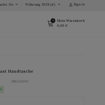
Sign in
ache :de
Währung :EUR (€)


Mein Warenkorb
0
0,00 €
Bast Handtasche
: SMA3420C
ck