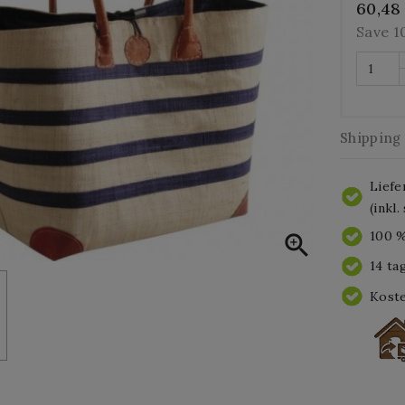
60,48
Save 
Shipping
Liefe
(inkl
100 %

14 ta
Koste