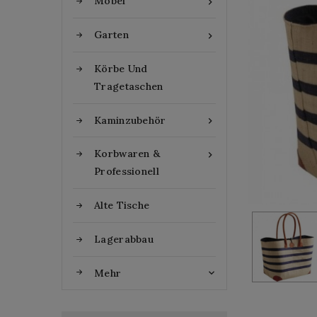
Möbel

Garten

Körbe Und
Tragetaschen
Kaminzubehör

Korbwaren &

Professionell
Alte Tische
Lagerabbau
Mehr
