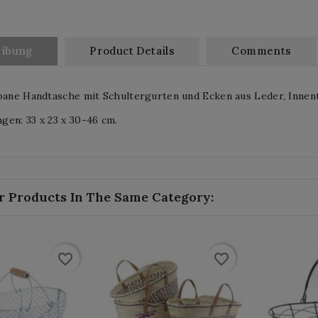
eibung
Product Details
Comments
bane Handtasche mit Schultergurten und Ecken aus Leder, Innen
en: 33 x 23 x 30-46 cm.
r Products In The Same Category:
favorite_border
favorite_border