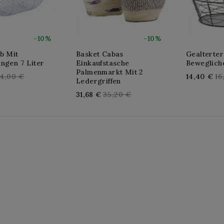
-10%
-10%
b Mit
Basket Cabas
Gealterter
ngen 7 Liter
Einkaufstasche
Bewegliche
Palmenmarkt Mit 2
egular
Re
4,00 €
14,40 €
16
Ledergriffen
rice
pr
Regular
31,68 €
35,20 €
price