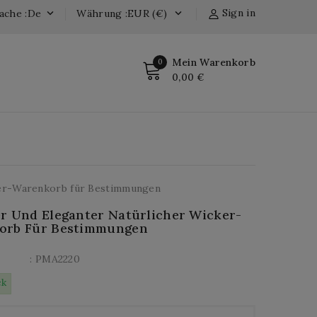
Sign in
ache :de
Währung :EUR (€)


Mein Warenkorb
0
0,00 €
ker-Warenkorb für Bestimmungen
r Und Eleganter Natürlicher Wicker-
orb Für Bestimmungen
: PMA2220
ck