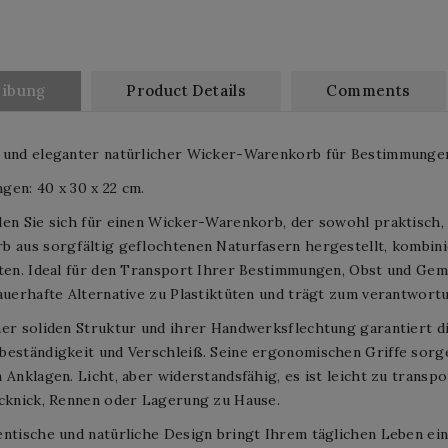
eibung
Product Details
Comments
 und eleganter natürlicher Wicker-Warenkorb für Bestimmunge
en: 40 x 30 x 22 cm.
en Sie sich für einen Wicker-Warenkorb, der sowohl praktisch, ö
 aus sorgfältig geflochtenen Naturfasern hergestellt, kombini
iten. Ideal für den Transport Ihrer Bestimmungen, Obst und Ge
auerhafte Alternative zu Plastiktüten und trägt zum verantwort
ner soliden Struktur und ihrer Handwerksflechtung garantiert 
eständigkeit und Verschleiß. Seine ergonomischen Griffe sorge
 Anklagen. Licht, aber widerstandsfähig, es ist leicht zu transp
icknick, Rennen oder Lagerung zu Hause.
ntische und natürliche Design bringt Ihrem täglichen Leben ein