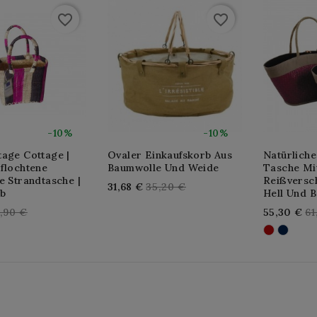
favorite_border
favorite_border
-10%
-10%
tage Cottage |
Ovaler Einkaufskorb Aus
Natürliche
flochtene
Baumwolle Und Weide
Tasche Mi
e Strandtasche |
Reißversch
Regular
31,68 €
35,20 €
rb
Hell Und 
price
gular
Re
4,90 €
55,30 €
61
ice
pr