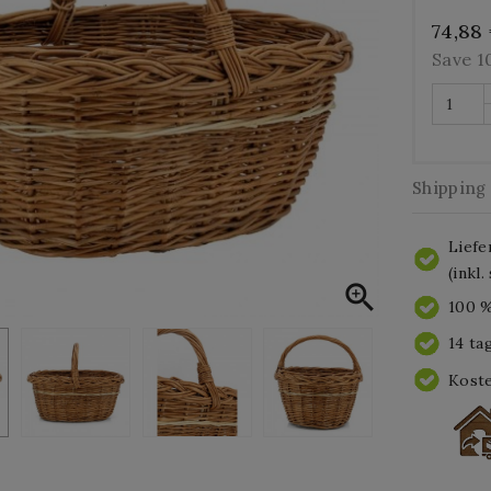
74,88
Save 
Shipping
Liefe
(inkl

100 %
14 ta
Koste