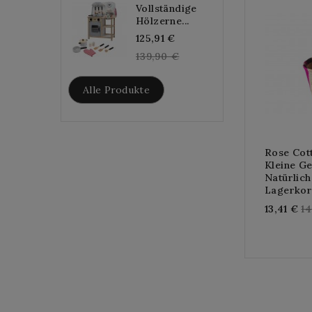
Vollständige
Hölzerne...
Regular
125,91 €
price
139,90 €
Alle Produkte
Rose Cot
Kleine Ge
Natürlich
Lagerko
Re
13,41 €
1
pr