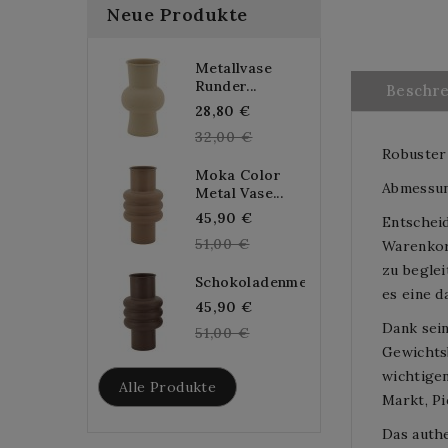
Neue Produkte
Metallvase
Runder...
Beschr
Regular
28,80 €
price
32,00 €
Robuster
Moka Color
Abmessung
Metal Vase...
Regular
45,90 €
Entscheid
price
51,00 €
Warenkorb
zu begle
Schokoladenmetallvase...
es eine d
Regular
45,90 €
Dank sei
price
51,00 €
Gewichtsb
wichtigen
Alle Produkte
Markt, P
Das authe