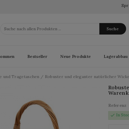
Spr
Suche
lkommen
Bestseller
Neue Produkte
Lagerabbau
e und Tragetaschen
Robuster und eleganter natürlicher Wic
Robuste
Warenk
Referenz
check
In Sto