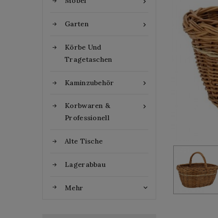
Möbel

Garten

Körbe Und
Tragetaschen
Kaminzubehör

Korbwaren &

Professionell
Alte Tische
Lagerabbau
Mehr
