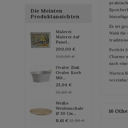
praktisch
Speicher
Die Meisten
Produktansichten
hinzufüg
Es ist ge
Malerei
Wahl für 
Malerei Auf
tradition
Panel...
Regular
200,00 €
Perfekt 
price
250,00 €
Charme un
nach eine
Ovaler Zink
Ovaler Korb
Warten Si
Mit...
vereinfac
Regular
23,04 €
price
25,60 €
Weiße
Weidenschale
16 Othe
Ø 30 Cm...
Regular
11,61 €
12,90 €
price