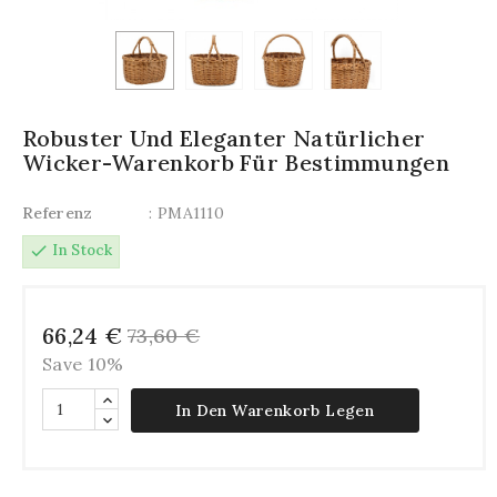
Robuster Und Eleganter Natürlicher
Wicker-Warenkorb Für Bestimmungen
Referenz
: PMA1110
check
In Stock
66,24 €
73,60 €
Save 10%
In Den Warenkorb Legen