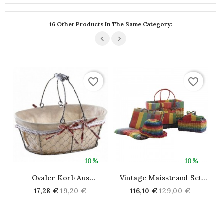
16 Other Products In The Same Category:
favorite_border
favorite_border
-10%
-10%
Ovaler Korb Aus
Vintage Maisstrand Set
Gealtertem Maschendraht
Mit Cabas,
Regular
Regular
17,28 €
19,20 €
116,10 €
129,00 €
Baumwollwatte-Hut 6-
price
price
Teiliger Mode-Strand-Set