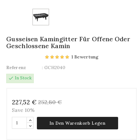
Gusseisen Kamingitter Für Offene Oder
Geschlossene Kamin
1 Bewertung
Referenz
: GCH2040
check
In Stock
227,52 €
252,80 €
Save 10%
In Den Warenkorb Legen