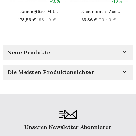
-10%
-10%
Kamingitter Mit
Kaminböcke Aus
Gusseisen-Erholungsfach
Schmiedeeisen (2er-Set)
Regular
Regular
178,56 €
198,40 €
63,36 €
70,40 €
O
price
price

Neue Produkte

Die Meisten Produktansichten
Unseren Newsletter Abonnieren