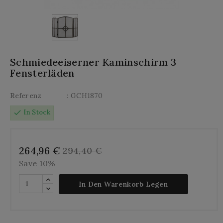
Schmiedeeiserner Kaminschirm 3
Fensterläden
Referenz
: GCH1870
check
In Stock
264,96 €
294,40 €
Save 10%
In Den Warenkorb Legen