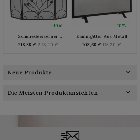
-10%
-10%
Schmiedeeiserner
Kamingitter Aus Metall
Kaminschirm Mit
Regular
Regular
218,88 €
243,20 €
103,68 €
115,20 €
Blumendekor
price
price

Neue Produkte

Die Meisten Produktansichten