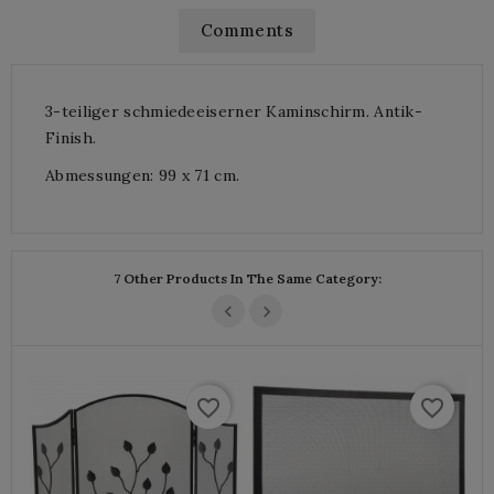
Comments
3-teiliger schmiedeeiserner Kaminschirm. Antik-
Finish.
Abmessungen: 99 x 71 cm.
7 Other Products In The Same Category:
favorite_border
favorite_border