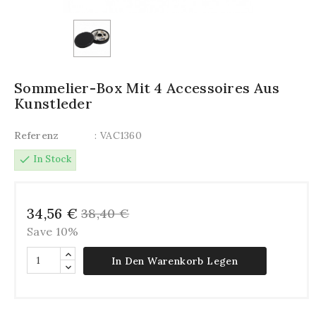
Sommelier-Box Mit 4 Accessoires Aus
Kunstleder
Referenz
: VAC1360
check
In Stock
34,56 €
38,40 €
Save 10%
In Den Warenkorb Legen