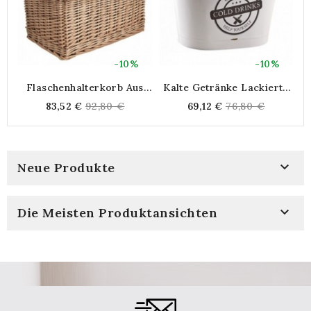
-10%
-10%
Flaschenhalterkorb Aus
Kalte Getränke Lackierte
Weide Und Holz
Metallflaschen-Eimer |
Regular
Regular
83,52 €
92,80 €
69,12 €
76,80 €
Lampagne-Waschbecken,
price
price
Bier Und Weinlesewein Mit
Griffen

Neue Produkte

Die Meisten Produktansichten