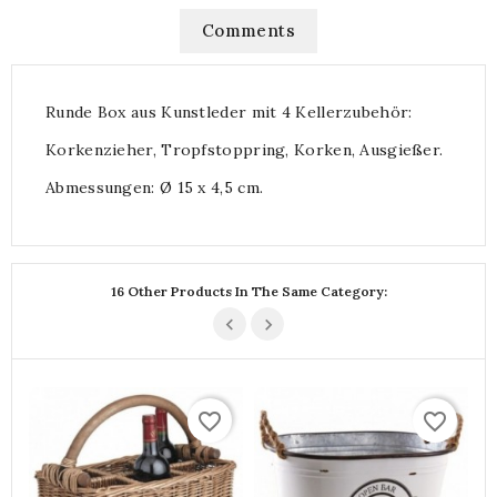
Comments
Runde Box aus Kunstleder mit 4 Kellerzubehör:
Korkenzieher, Tropfstoppring, Korken, Ausgießer.
Abmessungen: Ø 15 x 4,5 cm.
16 Other Products In The Same Category:
favorite_border
favorite_border