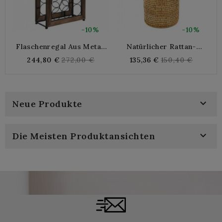
-10%
-10%
Flaschenregal Aus Metall
Natürlicher Rattan-
B
Und Gealtertem Holz
Auffrischung Mit
Regular
Regular
244,80 €
272,00 €
135,36 €
150,40 €
Edelstahlfach,
price
price
Eisschummendesign Und
Bequem

Neue Produkte

Die Meisten Produktansichten