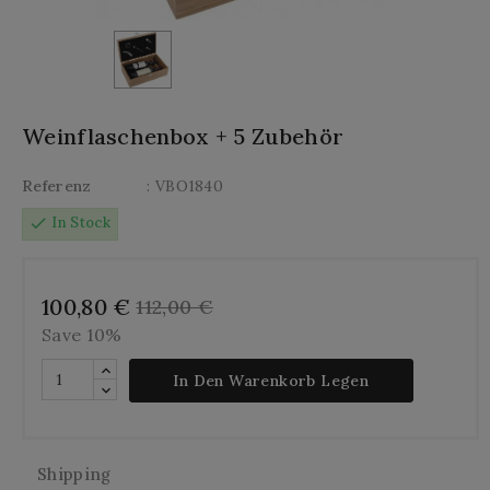
Weinflaschenbox + 5 Zubehör
Referenz
: VBO1840
check
In Stock
100,80 €
112,00 €
Save 10%
In Den Warenkorb Legen
Shipping