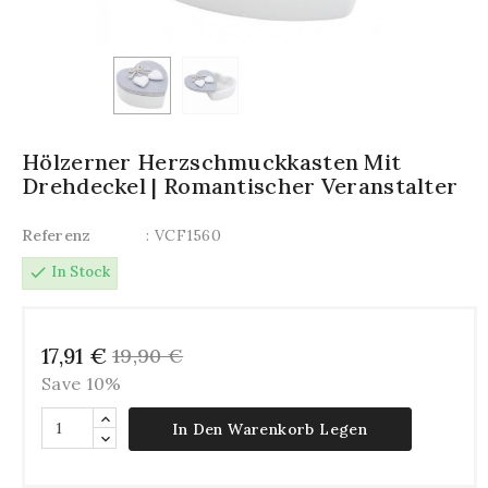
Hölzerner Herzschmuckkasten Mit
Drehdeckel | Romantischer Veranstalter
Referenz
: VCF1560
check
In Stock
17,91 €
19,90 €
Save 10%
In Den Warenkorb Legen