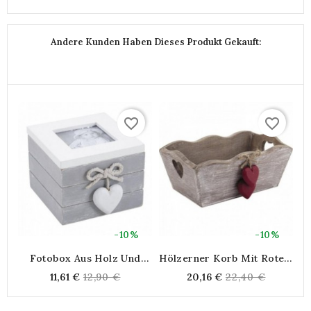
Andere Kunden Haben Dieses Produkt Gekauft:
favorite_border
favorite_border
-10%
-10%
Fotobox Aus Holz Und
Hölzerner Korb Mit Rotem
Glas
Herzschneiden
Regular
Regular
11,61 €
12,90 €
20,16 €
22,40 €
price
price