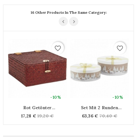
16 Other Products In The Same Category:
favorite_border
favorite_border
-10%
-10%
Rot Getönter
Set Mit 2 Runden
Palmenkasten
Geschenkboxen Mit
Regular
Regular
17,28 €
19,20 €
63,36 €
70,40 €
Deckel Promenade Des
K
price
price
Cerfs